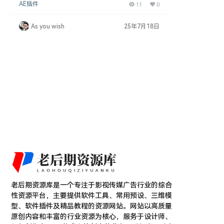
AE插件
11
0
计，能够将视频素材转变为超现实和奇幻的动画效
果。无论你是在制作虚拟现实（VR）、增强现实（A
R）还是扩展现实（XR）内容，Mettle Mantra 都能
As you wish
25年7月18日
提供丰富的创意工具，帮助你实现惊艳的视觉效果。
主要特性 支持多种3D特效：该插件能够轻松实现多
种3D特效…
老后期资源库是一个专注于影视传媒广告行业的综合
性资源平台，主要提供软件工具、常用预设、三维模
型、软件插件及精品教程的资源网站。网站以高质量
原创内容和丰富的行业资源为核心，服务于设计师、