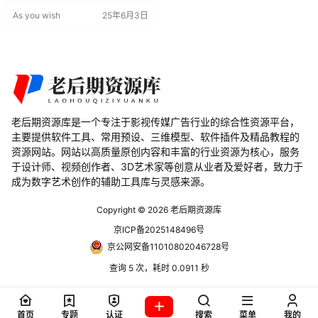
后期处理的灵活性，那么Lenscare
As you wish
25年6月3日
是一个绝佳的选择。它能够帮助您
省去漫长的3D渲染时间，同时保持
卓越的效果。在开发这些滤镜时，
关键是尽可能地与真实情况相匹
配。Lenscare作为Adobe After Eff
e…
老后期资源库是一个专注于影视传媒广告行业的综合性资源平台，
主要提供软件工具、常用预设、三维模型、软件插件及精品教程的
资源网站。网站以高质量原创内容和丰富的行业资源为核心，服务
于设计师、视频创作者、3D艺术家等创意从业者及爱好者，致力于
成为数字艺术创作的辅助工具库与灵感来源。
Copyright © 2026
老后期资源库
京ICP备2025148496号
京公网安备11010802046728号
查询 5 次，耗时 0.0911 秒
首页
专题
认证
搜索
菜单
我的