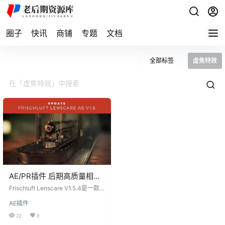
圈子
快讯
商铺
专题
文档
全部标签
虚焦特效
AE/PR插件 后期高质量相机
虚焦特效Frischluft
Frischluft Lenscare V1.5.4是一款
Lenscare Win
专业的AE/PR插件，可用于在后期制
AE插件
作中实现镜头景深与虚焦效果。如
果您需要在后期制作中获得高质量
22
0
的相机模糊效果，并且希望拥有2D