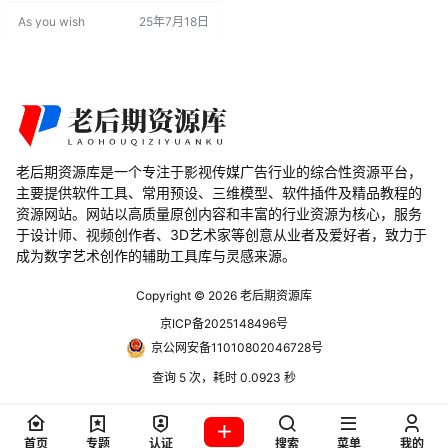
技术进行时间重映射，提高视频处
As you wish
25年7月18日
理的质量和效率。 视频速度调整：
可以加速或减慢视频，通过智能插
值额外图像在帧之间。 兼容性：支
持After Effects和Premiere Pro多个
版本，适用于Win/Mac…
老后期资源库是一个专注于影视传媒广告行业的综合性资源平台，
主要提供软件工具、常用预设、三维模型、软件插件及精品教程的
资源网站。网站以高质量原创内容和丰富的行业资源为核心，服务
于设计师、视频创作者、3D艺术家等创意从业者及爱好者，致力于
成为数字艺术创作的辅助工具库与灵感来源。
Copyright © 2026
老后期资源库
京ICP备2025148496号
京公网安备11010802046728号
查询 5 次，耗时 0.0923 秒
首页
专题
认证
搜索
菜单
我的