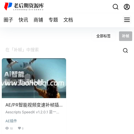
圈子
快讯
商铺
专题
文档
全部标签
补帧
AE/PR智能视频变速补帧插
帧慢动作插件 Aescripts
Aescripts SpeedX v1.2.0.1 是一款
SpeedX v1.2.0.1 Win
高级时间重映射插件，采用AI技术，
AE插件
旨在通过智能插值帧间额外图像来
加速或减慢视频播放速度。 AE/PR
10
0
插件特点： AI技术：利用人工智能