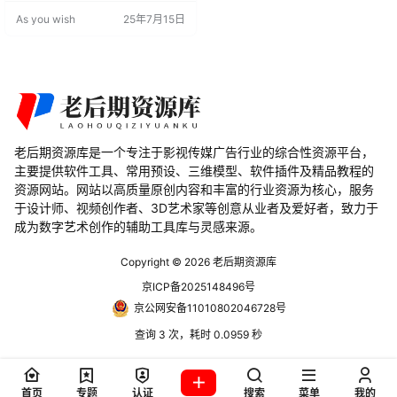
辑工作流程。 PR脚本特点 自动裁
As you wish
25年7月15日
剪：自动沿着视频图层的Alpha通道
裁剪，去除透明边缘。 效率提升：
节省手动裁剪每个图层的时间，提
高编辑效率。 兼容性强：支持多个
版本的 Premiere Pro，适用…
老后期资源库是一个专注于影视传媒广告行业的综合性资源平台，
主要提供软件工具、常用预设、三维模型、软件插件及精品教程的
资源网站。网站以高质量原创内容和丰富的行业资源为核心，服务
于设计师、视频创作者、3D艺术家等创意从业者及爱好者，致力于
成为数字艺术创作的辅助工具库与灵感来源。
Copyright © 2026
老后期资源库
京ICP备2025148496号
京公网安备11010802046728号
查询 3 次，耗时 0.0959 秒
首页
专题
认证
搜索
菜单
我的