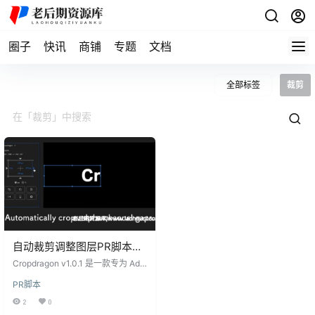
圈子
快讯
商铺
专题
文档
全部标签
裁剪
自动裁剪调整图层PR脚本：
Cropdragon v1.0.1
Cropdragon v1.0.1 是一款专为 Ado
be Premiere Pro 用户设计的扩展脚
PR脚本
本，它能够自动沿着Alpha通道应用
裁剪效果，从而帮助用户快速去除
2
0
视频图层的透明边缘，优化视频编