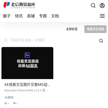
圈子
快讯
商铺
专题
文档
全部标签
视差交互涂层
AE视差交互图片交替MG动
画脚本 Aescripts Swiss
Aescripts Swiss Knife v1.2.2 是一
Knife 附使用教程
款包含20组实用工具的AE脚本，能
AE脚本
够以数千种组合方式使用。这些工
具分为4个组，包括视差效果（Para
9
0
llaxer）、交互效果（Interacto