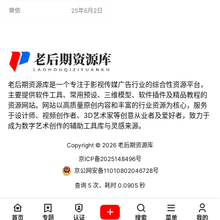
r）、占位符（Placeholder）和支持
樂依
25年6月2日
工具（Support）。适用于各种项
目，包括角色动画、视频编辑、模
板设计以及UI/UX动画。 功能特点
多功能组合：20组工具可组合出数
千种变化，满足…
老后期资源库是一个专注于影视传媒广告行业的综合性资源平台，
主要提供软件工具、常用预设、三维模型、软件插件及精品教程的
资源网站。网站以高质量原创内容和丰富的行业资源为核心，服务
于设计师、视频创作者、3D艺术家等创意从业者及爱好者，致力于
成为数字艺术创作的辅助工具库与灵感来源。
Copyright © 2026
老后期资源库
京ICP备2025148496号
京公网安备11010802046728号
查询 5 次，耗时 0.0905 秒
首页
专题
认证
搜索
菜单
我的