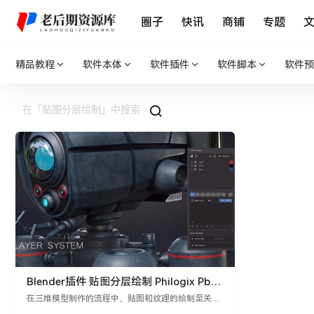
圈子
快讯
商铺
专题
精品教程
软件本体
软件插件
软件脚本
软件预
Blender插件 贴图分层绘制 Philogix Pbr
Painter V4.0
在三维模型制作的流程中，贴图和纹理的绘制至关重
要。Philogix PBR Painter V4.0是一款专为Blender