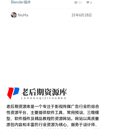
Blender插件
11
0
打造的贴图分层绘制插件，它允许用户直接在Blende
r内部进行纹理贴图和绘制，具有类似于Substance
Painter和Photoshop的分层工作流程。这款插件不
NiuMa
25年6月28日
仅简化了纹理创作的流程，还增加了对PBR（Physic
ally Based Rendering，基于物理的渲…
老后期资源库是一个专注于影视传媒广告行业的综合
性资源平台，主要提供软件工具、常用预设、三维模
型、软件插件及精品教程的资源网站。网站以高质量
原创内容和丰富的行业资源为核心，服务于设计师、