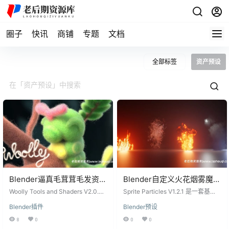
圈子
快讯
商铺
专题
文档
全部标签
资产预设
Blender逼真毛茸茸毛发资产
Blender自定义火花烟雾魔法
预设插件 Woolly Tools and
爆炸粒子特效节点资产预设
Woolly Tools and Shaders V2.0.5
Sprite Particles V1.2.1 是一套基于
Shaders V2.0.5
是一款 Blender 插件，提供了一系
Sprite Particles For
Blender Geometry Nodes 的实时粒
Blender插件
Blender预设
列用于数字制作和制造的毛发系
子特效资产预设。它将游戏行业成
Realtime Vfx With
统、材质、修改器和模型。这款插
熟的“精灵粒子”技术无缝引入 Blend
8
0
0
0
Geonodes V1.2.1附使用教程
件能够帮助用户在 Blender 中轻松
er，让用户无需编程即可快速创建火