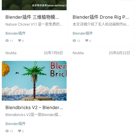
Blender插件 三维植物模型
Blender插件 Drone Rig Pro
资产预设 Nature Clicker
v1.2b飞行器无人机绑定动画
Nature Clicker V1.1 是一款免费的Bl
本文详细介绍了无人机动画制作ble
V1.1
ender插件，旨在为用户提供比粒子
资产预设
nder插件Drone Rig Pro的安装方法
Blender插件
Blender插件
系统更多控制的自然资产放置功
和主要功能特点,并给出了使用步骤
能。无论是创建自然场景还是植物
和技巧指南,让您快速上手无人机动
11
0
13
0
环境，Nature Clicker V1.1都为用户
画的制作。 Blender插件 Drone Rig
提供了更便捷、更直观的植物模型
Pro v1.2b Drone Rig Pro是一款无人
NiuMa
25年7月6日
NiuMa
25年6月22日
布置方式。 Blender插件主要特点 1.
机绑定预设,可以快速为无人机模型
自由植物模型布置 Nature Clicker V
完成骨骼绑定和设置,用于无人机动
1.1使植物模型的布置更为自由，用
画的制作。 Drone Rig Pro安装方法
户可以通过直观的界面和控制功能
1.打开blender,进入编辑-…
轻松放置…
Blendbricks V2 – Blender
三维乐高玩具资产预设插件
Blendbricks V2是一款Blender插件,
可以让艺术家轻松创建逼真的乐高
Blender插件
玩具模型。该插件为Cycles渲染提
供了专门为乐高积木、人形和其他
12
0
零件设计的ABS塑料真实PBR材质