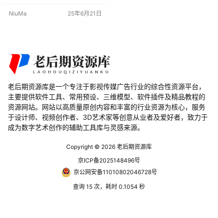
节点组。用户也可以通过内置的Geo
NiuMa
25年6月21日
metry Nodes修改器,将任意模型转
换为乐高积木样式。 Blender插件介
绍 主要功能: 提供逼真的ABS塑料P
BR材质节点组 一键将模型转换为乐
高积木样式 包含各类积木、窗…
老后期资源库是一个专注于影视传媒广告行业的综合性资源平台，
主要提供软件工具、常用预设、三维模型、软件插件及精品教程的
资源网站。网站以高质量原创内容和丰富的行业资源为核心，服务
于设计师、视频创作者、3D艺术家等创意从业者及爱好者，致力于
成为数字艺术创作的辅助工具库与灵感来源。
Copyright © 2026
老后期资源库
京ICP备2025148496号
京公网安备11010802046728号
查询 15 次，耗时 0.1054 秒