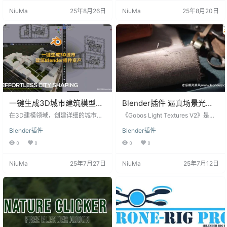
创建毛茸茸的毛发效果，提升模型
花、烟雾、魔法、爆炸等多样实时 V
NiuMa
25年8月26日
NiuMa
25年8月20日
的真实感和视觉效果。 支持的Blend
FX，大幅提升动画与交互项目的视
er版本 4.1-4.4 安装步骤 打开 Blen
觉表现力。 核心优势 实时性能：专
der，点击顶部菜单栏的“编辑(Edi
为实时渲染优化，视窗播放流畅，
t)”-“偏好设置(Preferences…
渲染速度极快。 节点化控制：100%
Geometr…
一键生成3D城市建筑模型
Blender插件 逼真场景光线
Blender插件资产预设ICity
投影纹理贴图资产预设
在3D建模领域，创建详细的城市景
《Gobos Light Textures V2》是一
V1.0.3+使用教程
观往往需要大量的时间和精力。ICit
Gobos Light Textures V2
套专为Blender设计的插件，提供了
Blender插件
Blender插件
y插件为Blender用户带来了一种高
丰富的纹理库，可用于生成逼真的
效的解决方案，通过程序化生成和
阴影效果。通过资产管理器，您可
0
0
0
0
丰富的资产库，简化了3D城市建筑
以轻松将高清准备就绪的纹理导入
的创建过程。 Blender插件功能 一
到Blender中，为您的场景增添更多
NiuMa
25年7月27日
NiuMa
25年7月12日
键生成：简化工作流程，快速生成
的细节和真实感。 《Gobos Light T
详细的城市景观。 程序化生成：利
extures V2》是一款强大的Blender
用程序化技术，实现自动化的城市
插件，为用户提供了一个庞大的纹
建筑生成。 资产库：提供丰富的建
理库，可用于在场景中生成逼真的
筑、公园、道具等资产预设。 技术
阴影效果。无论是静态的固定…
规格 支持软件版本：支持Blende…