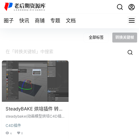
圈子
快讯
商铺
专题
文档
全部标签
转换关键帧
SteadyBAKE 烘培插件 转换
关键帧插件 支持R14-R19
steadybake(动画模型烘培C4D插
件)是一款十分优秀好用的C4D上的
C4D插件
动画模型烘培辅助工具。这款stead
ybake插件功能强大全面，简单易
4
0
用，使用后可以帮助用户更轻松便