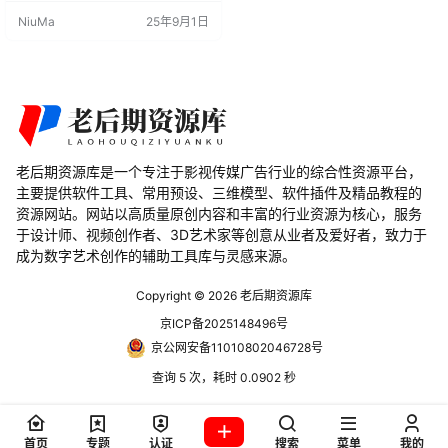
捷的烘培动画模型。插件可以帮助
NiuMa
25年9月1日
用户烘焙动画模型，使复杂的动画
更容易。欢迎有需要的朋友来下载
使用。
老后期资源库是一个专注于影视传媒广告行业的综合性资源平台，
主要提供软件工具、常用预设、三维模型、软件插件及精品教程的
资源网站。网站以高质量原创内容和丰富的行业资源为核心，服务
于设计师、视频创作者、3D艺术家等创意从业者及爱好者，致力于
成为数字艺术创作的辅助工具库与灵感来源。
Copyright © 2026
老后期资源库
京ICP备2025148496号
京公网安备11010802046728号
查询 5 次，耗时 0.0902 秒
首页
专题
认证
搜索
菜单
我的