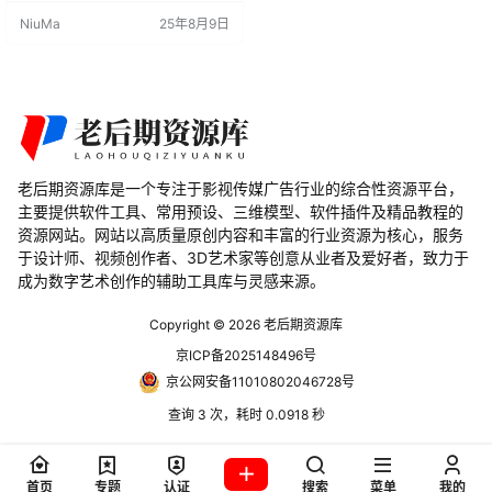
nder插件特点： 直接导入STEP文
NiuMa
25年8月9日
件：支持将STEP文件直接导入到Bl
ender中，简化了模型导入流程。 三
角化网格生成：产生的网格是底层
表面的三角化，适合3D打印和工程
应用。 法线构建：插件能够从形状
构建法线…
老后期资源库是一个专注于影视传媒广告行业的综合性资源平台，
主要提供软件工具、常用预设、三维模型、软件插件及精品教程的
资源网站。网站以高质量原创内容和丰富的行业资源为核心，服务
于设计师、视频创作者、3D艺术家等创意从业者及爱好者，致力于
成为数字艺术创作的辅助工具库与灵感来源。
Copyright © 2026
老后期资源库
京ICP备2025148496号
京公网安备11010802046728号
查询 3 次，耗时 0.0918 秒
首页
专题
认证
搜索
菜单
我的