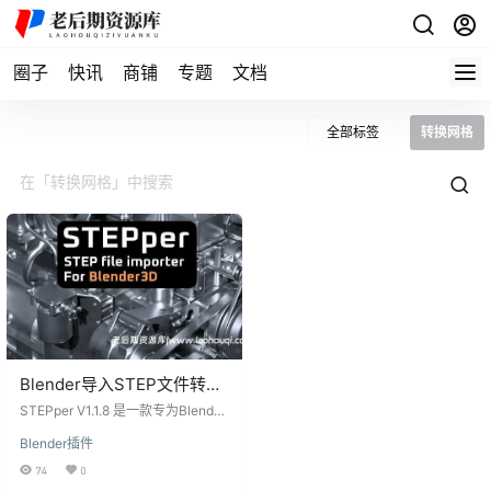
圈子
快讯
商铺
专题
文档
全部标签
转换网格
Blender导入STEP文件转换
网格插件 STEPper V1.1.8
STEPper V1.1.8 是一款专为Blender
设计的插件，用于直接导入STEP文
Blender插件
件。该插件将STEP文件转换成网
格，并且生成的网格是底层表面的
74
0
三角化，同时从形状构建法线。 Ble