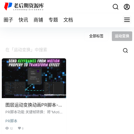
圈子
快讯
商铺
专题
文档
全部标签
运动变换
图层运动变换动画PR脚本-
Transmitter v1.2.0 for
PR脚本功能 关键帧转换：将“Motio
Premiere Pro
n”效果的关键帧发送到“Transform”
PR脚本
效果。 一键重置：通过点击按钮，
快速重置“Motion”效果。 插值添
12
0
加：为动画提供插值功能，使动画