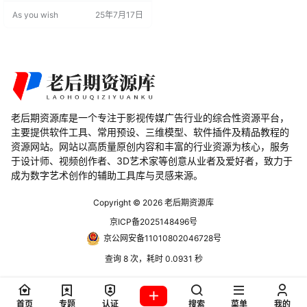
更加平滑自然。 效果对齐：在“Tran
As you wish
25年7月17日
sform”效果中对齐锚点和位置。 技
术规格 支持系统：Windows和Mac
系统。 支持软件：Adobe Premiere
Pro 2024, 2023, 2022, 2021…
老后期资源库是一个专注于影视传媒广告行业的综合性资源平台，
主要提供软件工具、常用预设、三维模型、软件插件及精品教程的
资源网站。网站以高质量原创内容和丰富的行业资源为核心，服务
于设计师、视频创作者、3D艺术家等创意从业者及爱好者，致力于
成为数字艺术创作的辅助工具库与灵感来源。
Copyright © 2026
老后期资源库
京ICP备2025148496号
京公网安备11010802046728号
查询 8 次，耗时 0.0931 秒
首页
专题
认证
搜索
菜单
我的