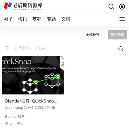
圈子
快讯
商铺
专题
文档
全部标签
顶点吸附
Blender插件-QuickSnap
v1.2.5对象/顶点/原点捕捉/对
QuickSnap 是一个免费的混合器插
齐吸附实用插件
件，允许通过选择源点和目标点快
Blender插件
速将对象/顶点/点捕捉到对象原点/
顶点/点，类似于 Maya/3Dsmax 中
40
0
顶点捕捉的工作方式。 QuickSnap i