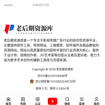
s a free blender addon that allows
NiuMa
25年6月14日
to quickly snap objects/vertices/p
oints to object origins/vertices/p
o…
老后期资源库是一个专注于影视传媒广告行业的综合性资源平台，
主要提供软件工具、常用预设、三维模型、软件插件及精品教程的
资源网站。网站以高质量原创内容和丰富的行业资源为核心，服务
于设计师、视频创作者、3D艺术家等创意从业者及爱好者，致力于
成为数字艺术创作的辅助工具库与灵感来源。
Copyright © 2026
老后期资源库
京ICP备2025148496号
京公网安备11010802046728号
查询 5 次，耗时 0.0924 秒
首页
专题
认证
搜索
菜单
我的