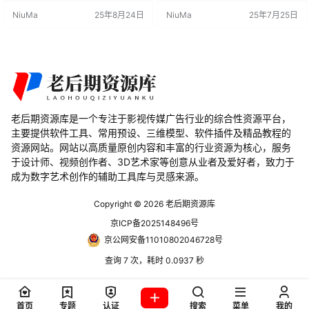
卡片、尾巴等（也适用于曲线，但
能快速转变为骨架，使其可以用于
NiuMa
25年8月24日
NiuMa
25年7月25日
不应用权重）。该插件还旨在简化
动画重定向、动画导出等多种用
权重绘画的额外工作，使骨骼权重
途。 主要特性 一键转换：只需一次
的移除和编辑更加轻松。 功能特点
点击，即可将空对象链转化为骨骼
快速生成骨骼权重：帮助用户快速
结构，极大地提高了工作效率。 支
生成带权重的骨骼，提升工作效
持动画对象：不仅适用于静态空对
率。 简化权重编辑：简化权重绘画
象链，对于已动画化的空对象…
的额…
老后期资源库是一个专注于影视传媒广告行业的综合性资源平台，
主要提供软件工具、常用预设、三维模型、软件插件及精品教程的
资源网站。网站以高质量原创内容和丰富的行业资源为核心，服务
于设计师、视频创作者、3D艺术家等创意从业者及爱好者，致力于
成为数字艺术创作的辅助工具库与灵感来源。
Copyright © 2026
老后期资源库
京ICP备2025148496号
京公网安备11010802046728号
查询 7 次，耗时 0.0937 秒
首页
专题
认证
搜索
菜单
我的