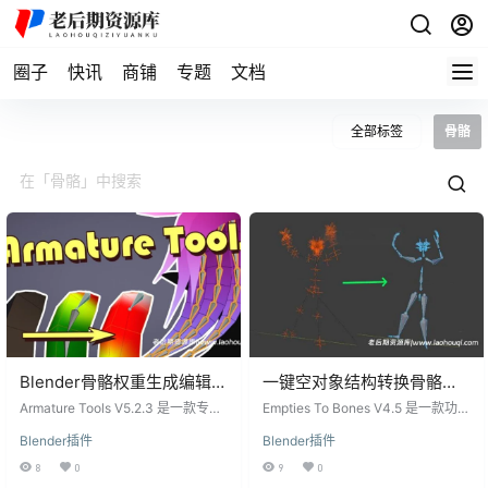
圈子
快讯
商铺
专题
文档
全部标签
骨骼
Blender骨骼权重生成编辑插
一键空对象结构转换骨骼
件 Armature Tools V5.2.3
Blender插件-Empties To
Armature Tools V5.2.3 是一款专为
Empties To Bones V4.5 是一款功能
Blender设计的骨骼权重生成和编辑
Bones V4.5
强大的Blender插件，可以将由空对
Blender插件
Blender插件
插件，旨在帮助用户快速生成和编
象（empties）构成的层次结构一键
辑带权重的骨骼。该插件特别适用
转换为骨骼结构。无论是静态还是
8
0
9
0
于简单的网格模型，如头发网格、
动态的空对象链，通过这个插件都