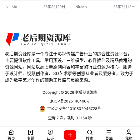
花可以投影、切片、材质匹配，并
速、精确地添加表面细节，为建模
NiuMa
25年8月29日
NiuMa
25年7月12日
且可以轻松创建。 核心功能 非破坏
工作带来便利。 DecalMachine V2.
性细节处理：通过网格贴花实现模
10.0 是专为Blender设计的插件，旨
型表面的细节处理，不会对原始模
在简化建模过程中的表面贴图工
型造成破坏。 无需 UV：无需进行 U
作。通过使用网格贴花的方式，该
V 映射，简化了工作流程。 多种操
插件提供了一种快速、非破坏性的
作方式…
表面细节处…
老后期资源库是一个专注于影视传媒广告行业的综合性资源平台，
主要提供软件工具、常用预设、三维模型、软件插件及精品教程的
资源网站。网站以高质量原创内容和丰富的行业资源为核心，服务
于设计师、视频创作者、3D艺术家等创意从业者及爱好者，致力于
成为数字艺术创作的辅助工具库与灵感来源。
Copyright © 2026
老后期资源库
京ICP备2025148496号
京公网安备11010802046728号
查询 7 次，耗时 0.1154 秒
首页
专题
认证
搜索
菜单
我的