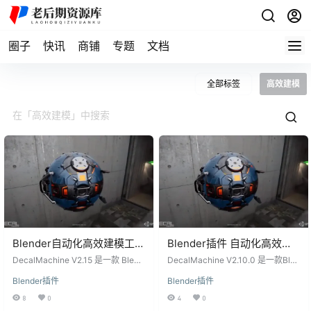
圈子
快讯
商铺
专题
文档
全部标签
高效建模
Blender自动化高效建模工具
Blender插件 自动化高效建
表面贴图工具插件
模工具表面贴图工具
DecalMachine V2.15 是一款 Blend
DecalMachine V2.10.0 是一款Blen
DecalMachine V2.15
er 插件，通过网格贴花（Mesh Dec
DecalMachine V2.10.0
der插件，通过网格贴花的方式，以
Blender插件
Blender插件
als）实现模型表面的细节处理，采
一种非确定性、非破坏性、无需UV
用非破坏性、无需 UV 的方式，为硬
的方式进行表面细节处理。作为硬
8
0
4
0
表面纹理提供了一种替代方案。贴
表面纹理的替代方法，它能够快