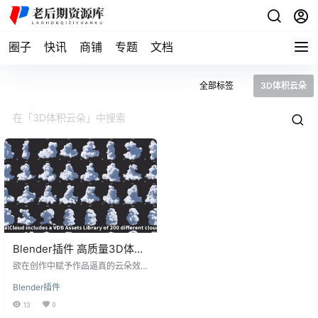
圈子
快讯
商铺
专题
文档
全部标签
3D体积云朵
Blender插件 高质量3D体积
云朵预设库 Real Cloud 1.0
欲在创作中赋予作品逼真的云朵效
Cloud Generator
果，Blender插件-逼真三维体积云
Blender插件
朵工具Real Cloud 1.0将成为您的得
力助手。本文将深入解析该插件，
13
0
为您详细介绍如何使用Real Cloud