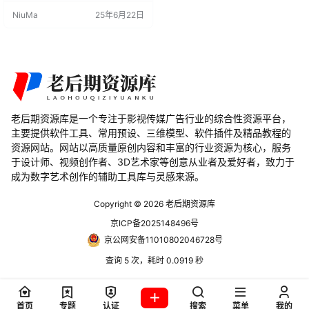
1.0在几个简单的步骤中，赋予您的
NiuMa
25年6月22日
艺术作品高质量的云朵效果。同
时，我们将介绍其资源库中超过200
组VDB格式的体积云预设，为您的
创作提供更多可能性。让我们一同
探索Real Cloud 1.0插件的功能与使
用方法。 …
老后期资源库是一个专注于影视传媒广告行业的综合性资源平台，
主要提供软件工具、常用预设、三维模型、软件插件及精品教程的
资源网站。网站以高质量原创内容和丰富的行业资源为核心，服务
于设计师、视频创作者、3D艺术家等创意从业者及爱好者，致力于
成为数字艺术创作的辅助工具库与灵感来源。
Copyright © 2026
老后期资源库
京ICP备2025148496号
京公网安备11010802046728号
查询 5 次，耗时 0.0919 秒
首页
专题
认证
搜索
菜单
我的