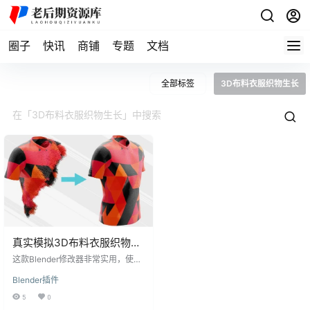
圈子
快讯
商铺
专题
文档
全部标签
3D布料衣服织物生长
真实模拟3D布料衣服织物生
长动画Blender修改器效果预
这款Blender修改器非常实用，使用
设
范围广泛，尤其是对针织衣物类3D
Blender插件
展示效果特别好。 注意这个是修改
器，不是Blender插件，直接打开使
5
0
用！ Blender生长动画插件效果展示