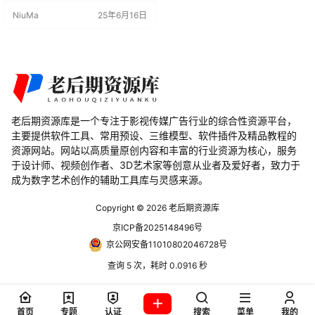
使用静态网格作为输入，并分布在
NiuMa
25年6月16日
所选位置附近动态缩放的线程粒
子，线程对象和衬衫的着色器是相
同的，但可以分开。 支持Blender软
件版本3.4。
老后期资源库是一个专注于影视传媒广告行业的综合性资源平台，
主要提供软件工具、常用预设、三维模型、软件插件及精品教程的
资源网站。网站以高质量原创内容和丰富的行业资源为核心，服务
于设计师、视频创作者、3D艺术家等创意从业者及爱好者，致力于
成为数字艺术创作的辅助工具库与灵感来源。
Copyright © 2026
老后期资源库
京ICP备2025148496号
京公网安备11010802046728号
查询 5 次，耗时 0.0916 秒
首页
专题
认证
搜索
菜单
我的