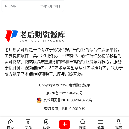
电缆和曲线结构，适用于科幻场
NiuMa
25年8月28日
景、工业设计、游戏道具等多种项
目。 产品特点 多种曲线生成器：内
置多种曲线生成器，满足不同的设
计需求。 Kitbashing 工具：提供 Kit
bashing 工具，快速拼接复杂…
老后期资源库是一个专注于影视传媒广告行业的综合性资源平台，
主要提供软件工具、常用预设、三维模型、软件插件及精品教程的
资源网站。网站以高质量原创内容和丰富的行业资源为核心，服务
于设计师、视频创作者、3D艺术家等创意从业者及爱好者，致力于
成为数字艺术创作的辅助工具库与灵感来源。
Copyright © 2026
老后期资源库
京ICP备2025148496号
京公网安备11010802046728号
查询 5 次，耗时 0.0910 秒
首页
专题
认证
搜索
菜单
我的