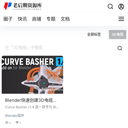
圈子
快讯
商铺
专题
文档
全部标签
3D电缆
Blender快速创建3D电缆曲
线生成插件 Curve Basher
Curve Basher v1.4 是一款专为 Ble
v1.4附使用教程
nder 设计的三维电缆曲线生成插
Blender插件
件，内置多种曲线生成器和 Kitbash
ing 工具。插件功能丰富，但操作简
4
0
便，能够帮助用户快速创建复杂的