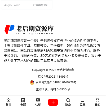
种需求。这个插件包括超过300种
As you wish
25年6月16日
效果、40多个转场和5000多个预
设，使您的后期制作变得更加高
效。本文将为您详细介绍 Continuu
m 2024 v17.0.1 CE 的特性和更新内
容。 插件功能特色：…
老后期资源库是一个专注于影视传媒广告行业的综合性资源平台，
主要提供软件工具、常用预设、三维模型、软件插件及精品教程的
资源网站。网站以高质量原创内容和丰富的行业资源为核心，服务
于设计师、视频创作者、3D艺术家等创意从业者及爱好者，致力于
成为数字艺术创作的辅助工具库与灵感来源。
Copyright © 2026
老后期资源库
京ICP备2025148496号
京公网安备11010802046728号
查询 5 次，耗时 0.0930 秒
首页
专题
认证
搜索
菜单
我的