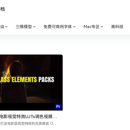
文档
设
三维模型
免费可商用字体
Mac专区
黑科技
设 电影视觉特效LUTs调色视频素
INEPUNCH
H：打造电影级视觉特效的完美套装 CINE
套令人印象深刻的AE/PR资源包，汇集