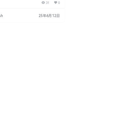
31
0
种电影制作资源，包括PR视频转场、AE
ere Pro叠加扩展、颜色LUTs、PR运
加、CineDust叠加、胶片颗粒叠加、
sh
25年6月12日
加、雾气叠加、灯光叠加、变形耀斑叠
、球形光晕叠加、散景叠加、棱镜叠
K、6K、8K …