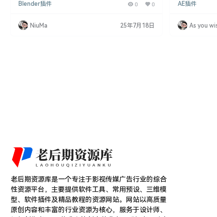
Blender插件
0
0
AE插件
分级，为您的Blender视口带来专业的色彩分级效
了超过9999
果，简化了调色过程，为您的渲染图像注入了生机。
工具包、Premi
功能介绍： 实时色彩分级： Colorist Pro插件可以实
动效果、漏光叠
NiuMa
25年7月18日
As you wi
现实时色彩分级，让您可以在渲染过程中即时调整色
复古胶片帧叠
彩，提高工作效率。 专业调色效果： 插件附带的LUT
加、毛刺叠加
s预设提供了多种专业的调色效…
加，以及数千个4
老后期资源库是一个专注于影视传媒广告行业的综合
性资源平台，主要提供软件工具、常用预设、三维模
型、软件插件及精品教程的资源网站。网站以高质量
原创内容和丰富的行业资源为核心，服务于设计师、