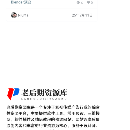
Blender预设
4
0
尘、污渍、划痕、指纹等 10 多种纹理类型。这些表
面瑕疵旨在模拟真实世界的细节，为您的 3D 场景增
添显著的真实感。 主要特点： 丰富的纹理资源： 提
NiuMa
25年7月11日
供 10 多种类型的纹理预设，包括指纹、灰尘、污
渍、划痕等。 4K 无缝贴图： 所有纹理均为 4K 分辨
率，并经过精心设计，…
老后期资源库是一个专注于影视传媒广告行业的综合
性资源平台，主要提供软件工具、常用预设、三维模
型、软件插件及精品教程的资源网站。网站以高质量
原创内容和丰富的行业资源为核心，服务于设计师、