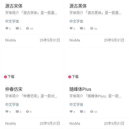
源古宋体
源古黑体
字体简介 「源古宋体」是一款基于
字体简介 「源古黑体」是一款基于
思源宋体改造，扩B区的字取自文津
思源黑体改造，扩B区的字取自遍黑
中文字体
中文字体
宋体，得益于思源丰富的地区字
体的免费可商用字体。 得益于思源
形，拆拆凑凑很方便就可以改出一
丰富的地区字形，拆拆凑凑很方便
0
0
68
0
0
36
个古籍表版本。而关于那些部件不
就可以改出一个古籍表版本。而关
统一的字，我有选择性地擅自进行
于那些部件不统一的字，我有选择
NiuMa
25年5月31日
NiuMa
25年5月31日
了统一。 然后黑体和宋体各提供了
性地擅自进行了统一。 然后黑体和
两个版本，一个是仅包含古籍表表
宋体各提供了两个版本，一个是仅
内字的纯古籍表版，一个是把古籍
包含古籍表表内字的纯古籍表版，
表外的——思源本来有的那些字一
一个是把古籍表外的——思源本来
股脑放进去的“F”版本(当然这些表外
有的那些字一股脑放进去的“F”版本
字就没有按古籍表规范修改，保持
(当然这些表外字就没有按古籍表规
思源原样)。 各位可以按需选用…
范修改，保持思源原样)。 …
下载
下载
1个资源
1个资源
仲春仿宋
随峰体Plus
字体简介 「仲春仿宋」是一款对上
字体简介 「随峰体Plus」是一款基
世纪聚珍仿宋二号长体铅活字字形
于随峰体不同的衍生版本制作的免
中文字体
中文字体
进行的数字化。采用直接复刻办
费商用手写字体。 随峰体是创作者
法，从印刷品扫描件中提取字形并
阿坤的手写作品，是我们 cjkFonts
0
0
5
0
0
33
封装为字体。 开发故事 若论哪套长
在2022年公开的开源字形，不但免
体仿宋最为著名？熟谙近现代印刷
费，更可供个人及商业使用，回馈
NiuMa
25年5月31日
NiuMa
25年5月31日
史的同志，恐怕大都会脱口而出
开源社群。 随峰体自推出后大受欢
「聚珍仿宋」。不过聚珍仿宋的长
迎，不但应用很广，还有多个衍生