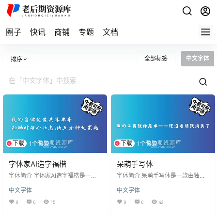
圈子
快讯
商铺
专题
文档
全部标签
中文字体
排序
下载
下载
1个资源
1个资源
字体家AI造字福楷
呆萌手写体
字体简介 字体家AI造字福楷是一款
字体简介 呆萌手写体是一款由独立
由字体家AI神笔造字生成的一款艺术
创作者K99Xmas打造，基于SIL Op
中文字体
中文字体
字体，笔画柔和端正，没有棱角，
en Font License 1.1协议永久开源的
不似印刷字体一般冰冷坚硬的免费
中文手写字体，面向全社会开放免
0
0
15
0
0
42
可商用字体。 安装后在PS、AI、wo
费商用授权。 当前Version 1.00版本
rd等软件中若找不到该字体，可搜索
收录常用汉字及基础符号，满足商