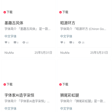
6763个。 安装后在PS、AI、word
布字体页面的声明，这款字体完全
等软件中…
免费公开，个人和企…
下载
下载
1个资源
1个资源
墨趣古风体
昭源环方
字体简介 「墨趣古风体」 是一款融
字体简介 「昭源环方 (Chiron GoRo
合了传统书法艺术与古风文化元
und TC)」 是一款以昭源黑体为基
中文字体
中文字体
素，展现出独特的艺术魅力和文化
础制作的开源、免费可商用仿圆设
内涵的特色字体。 笔画特点线条流
计字体。 昭源黑体是由思源黑体香
0
0
41
0
0
25
畅：字体的笔画犹如行云流水，一
港版 (Source Han Sans – Tradition
气呵成，每一笔都充满了灵动性和
al Chinese, Hong Kong) 修改而
NiuMa
25年5月31日
NiuMa
25年5月31日
连贯性，给人一种畅快淋漓的书写
成，提供一套平衡标准字形和印刷
美感，仿佛书法家在宣纸上肆意挥
体惯用笔形的现代笔形风格开源黑
毫，尽显笔墨韵味。粗细变化丰
体字型产品。昭源环方则是利用电
富：笔画粗细有明显的对比，起笔
脑程式，将昭源黑体笔画圆角化，
和收笔处往往细腻精致，而在笔画
创造出一套相同笔形风…
的转折和关键部位则适当加粗，使
字体更具立体感和层次感，增强了
视觉冲击…
下载
下载
1个资源
1个资源
字体家AI造字柒恒
狮尾彩虹腿
字体简介 「字体家AI造字柒恒」是
字体简介 「狮尾彩虹腿」是一款基
一款由字体家AI神笔造字生成的一款
于思源黑体的上半边变圆改造更加
中文字体
中文字体
字体，字体线条圆润流畅，没有棱
简明现代化的字体。支援简体中