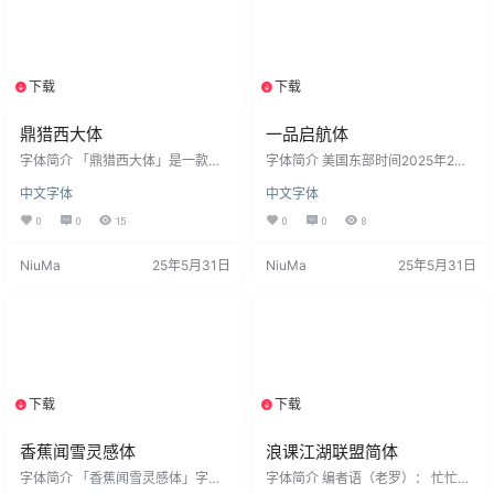
CS，后续再説，本字体并未完全收
可搜索名字「鼎猎诺言体」，字体
录hkscs的字符）Adobe-JP字符
安装方法与常见问题：点击查看 版
（参考思源黑体JP所收…
权许可 根据作者发布字体页面的声
明，这款字体完全免费公…
下载
下载
1个资源
1个资源
鼎猎西大体
一品启航体
字体简介 「鼎猎西大体」是一款自
字体简介 美国东部时间2025年2月6
由的手写行楷。鼎猎西大体以作者
日，厦门一品威客网络科技股份有
中文字体
中文字体
母校简称命名，追忆恰同学少年。
限公司实质控股股东EPWK HOLDIN
鼎猎西大体并不完美，就像是我们
GS LTD.（以下简称：一品威客）在
0
0
15
0
0
8
总有些遗憾的青葱校园岁月，也像
美国纳斯达克证券交易所挂牌上
我们总有些力所不逮的烟火生活。
市，股票代码为EPWK；系国内首家
NiuMa
25年5月31日
NiuMa
25年5月31日
可，岁月悠悠，学海茫茫，人海茫
赴美上市的数智化创意设计交易服
茫。我们依旧载满美好的回忆与憧
务电商平台。 安装后在PS、AI、wo
憬。 鼎猎西大体排版时自由肆意，
rd等软件中若找不到该字体，可搜索
版式洒脱无拘，适合美食餐饮、文
名字「一品启航体」，字体安装方
化艺术展览、企业文化，以及封面
法与常见问题：点击查看 版权许可
杂志海报、餐饮茶饮、美妆护肤等
根据作者发布字体页面的声明…
各个行业。 安装后在PS、AI、wo…
下载
下载
1个资源
1个资源
香蕉闻雪灵感体
浪课江湖联盟简体
字体简介 「香蕉闻雪灵感体」字形
字体简介 编者语（老罗）： 忙忙乎