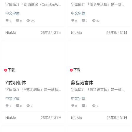
字体简介 「司源赢宋（CorpSrcWin
字体简介 「简语生活体」是一款基
Song）」是一款基于思源宋体改
于辰宇落雁体字型修改而来的免费
中文字体
中文字体
造，专为适配美国白宫官网标题风
可商用手写体，由 justfont 团队搜
格而设计的免费可商用字体，通过
罗时下流行简语、常见台湾上市公
0
0
290
0
0
32
精简优化仅保留6760个常用汉字并
司简称以及经典常用简语等超过 10
整合开源英文字体​​Instrument Serif​​
00 个词条制作而成。 透过 OpenTy
NiuMa
25年5月31日
NiuMa
25年5月31日
，解决了中英混排的兼容性问题。
pe 的连字技术，制作出输入特定词
安装后在PS、AI、word等软件中若
语时，就会自动替换为相关简语的
找不到该字体，可搜索名字「司源
开源繁体中文字型。 想要用简语跟
赢宋」或「CorpSrcWinSong」，
朋友搏感情、跟社群拉近距离，或
字体安装方法与常见问题：点击查
想展示自己永远走在流行语的时代
看 …
尖端，我们推荐使用简语生活体。
安…
下载
下载
1个资源
1个资源
Y式明朝体
鼎猎诺言体
字体简介 「Y式明朝体」是一款基于
字体简介 「鼎猎诺言体」是一款以
华英明朝、 IPAmj明朝 ，并借用一
宋体为蓝本衍化的创意字体，整体
中文字体
中文字体
点明朝，修改的中文开源字体。字
有棱角但内里有筋骨，有着一诺千
体以传统字形为主。 字符集IPAMJ
金和一言九鼎的稳健，也有自主自
0
0
9
0
0
6
原有字形一点明朝所新增的字符，
立的棱角。 鼎猎诺言体适合美食餐
如《通用规范汉字表》收录，但IPA
饮、文化艺术展览、企业文化，以
NiuMa
25年5月31日
NiuMa
25年5月31日
MJ明朝没有收的简、繁体字符以及
及封面杂志海报、餐饮茶饮、美妆
个别方言用字lxgw文楷所收录汉字Y
护肤等各个行业。 安装后在PS、A
Shi笔书体收录字符（是否补全HKS
I、word等软件中若找不到该字体，