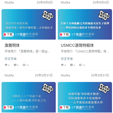
NiuMa
25年6月6日
NiuMa
25年6月4日
名字「字体家AI造字福楷」，字体安
业设计、文创产品、网络传播等多
装方法与常见问题：点击查看 版权
场景应用需求，后续版本按需迭代
许可 根据作者发布字体页面的声
更新。 呆萌手写体保留自然书写的
明，这款字体完全免费公开，个人
温度感：圆润造型与稚拙的笔划结
和企业都可以免费使用本款字体，
构相映成趣，通过灵动的连笔转折
包含商业用途，但禁止用于违法用
与适度的墨迹留痕…
途。 参考资料…
下载
下载
1个资源
1个资源
澹雅明体
USMCC源简特粗体
字体简介 「澹雅明体」是一款@新
字体简介 「USMCC源简特粗」体
愚公基于一点明体改造的字形更有
是一款由思源宋体反向插值制作的
中文字体
中文字体
精神更和谐的免费商用字体。名片
新字体，适用于标题等场所的免费
的方寸之间，见惯标准简体，是否
可商用字体，可以较为和谐的和原
0
0
12
0
0
12
早已产生了视觉疲劳？用一用传承
有思源字重配合。 安装后在PS、A
字型（繁体）吧，或许能成为一股
I、word等软件中若找不到该字体，
NiuMa
25年5月31日
NiuMa
25年5月31日
清流。 澹雅明体与一点明体的不同
可搜索名字「USMCCyuanjiantec
之处是，一点明体笔画较细，而澹
u」，字体安装方法与常见问题：点
雅明体把一点明体的笔画进行加
击查看 版权许可 根据作者发布字体
粗，使明体字形更有精神，看上去
页面的声明，这款字体完全免费公
更和谐。 澹雅明体分为三个样式，
开，个人和企业都可以免费使用本
分别为澹雅明体ABC三款。“澹雅明
款字体，包含商业用途，但禁止用
体A”可用于单位名称，“澹雅明体…
于违法…
下载
下载
1个资源
1个资源