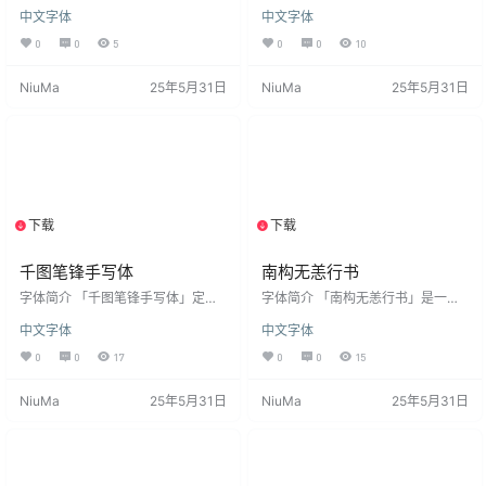
俊秀、婉转灵动，透出知性之气。
乎很久，加上中间有一段时间的各
中文字体
中文字体
笔画柔美俊秀、刚柔并济，自然洒
种大大小小的变故，导致我们一直
脱中透露出对冬日第一场雪的期
在做的一套字库，一再延迟上架，
0
0
5
0
0
10
望。 本字体为简体字库，采用Open
我也一直在想要选个什么样的日子
Type格式，基于中华人民共和国GB
去上架这套字库，最后决定，在今
NiuMa
25年5月31日
NiuMa
25年5月31日
2312-80字符集标准，另按需添加1
年3·15消费者权益保护日这天上架
01个汉字。共收容字数6864汉字，
这套字库。毕竟，我们不是专门的
常用符号100个，共计字符6964
字库公司，作为一家教育科技公司
个。 安装后在PS、AI、word等软件
硬挤时间做字库，这件事真的本身
中若找不到该字体，可搜索名字
已经很有挑战性了，更别说我们在
「香蕉闻雪灵感体」，字体安装方
不做字库的时候每天几乎都要工作1
法…
2小时左右了。 这套字库首先要…
下载
下载
1个资源
1个资源
千图笔锋手写体
南构无恙行书
字体简介 「千图笔锋手写体」定义
字体简介 「南构无恙行书」是一款
为一款清新的创意手写字体。在字
由字体家AI神笔造字生成的一款艺术
中文字体
中文字体
形笔画上改变了平直的笔画，用柔
字体，手写行书风格，用笔洒脱，
和的弧线将字体的柔美发挥的淋漓
字体微微倾斜，颇有手写韵味。通
0
0
17
0
0
15
尽致，字形新颖独特，简洁有力，
过设计师与AI造字的智能配合，使这
清新淡雅，文艺范十足。整体采用
款字体整体统一，书写的很有韵
NiuMa
25年5月31日
NiuMa
25年5月31日
连笔写法，一气呵成，更显流畅。
味。比较适合用于平面设计等。 安
适用于海报 、影视综艺、文艺宣传
装后在PS、AI、word等软件中若找
等场景。 格式及字符：千图笔锋体
不到该字体，可搜索名字「南构无
包格式ttf，包含：西文52个、标点
恙行书」，字体安装方法与常见问
符号166个、阿拉伯数字10个、汉字
题：点击查看 版权许可 根据作者发