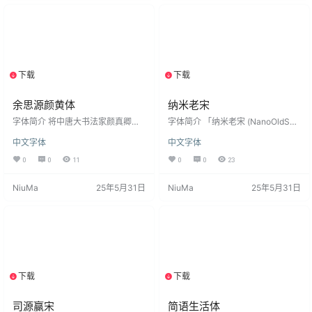
体铅字自身又包含多种字号，哪一
创作版本。当中最大型的，有晓声
种最具代表性？这个问题的答案或
通秋茄体，增补了《国语辞典》
许在同志们的脑海中能浮现出，但
（包括《简编本》、《重编本》、
落实到具体字号层面，就不那么好
《成语本》）中所有用字，补充至
回答了。 聚珍仿宋二号长体铅字，
逾15000字。…
造型妍…
下载
下载
1个资源
1个资源
余思源颜黄体
纳米老宋
字体简介 将中唐大书法家颜真卿的
字体简介 「纳米老宋 (NanoOldSon
书法特点与宋四家之一的黄庭坚的
g)」是一款基于汇文明朝制作的补充
中文字体
中文字体
风格结合。颜真卿筋骨的厚重感与
字体,搭配遍玨体复合修改的免费可
黄庭坚的长枪大戟融为一体，实现
商用字体。 安装后在PS、AI、word
0
0
11
0
0
23
浑厚酒脱的行楷风格。用笔上保留
等软件中若找不到该字体，可搜索
个人书写习惯的同时表现外拓厚
名字「纳米老宋」或「NanoOldSon
NiuMa
25年5月31日
NiuMa
25年5月31日
重、撇捺舒展、横画千里阵云等特
g」，字体安装方法与常见问题：点
点，让字体有较强的书法气息又不
击查看 版权许可 根据作者发布字体
失设计感。字体强调书法的传承也
页面的声明，这款字体完全免费公
兼具现代设计的需求。 「余思源颜
开，个人和企业都可以免费使用本
黄体」相较于如今市面上的行楷书
款字体，包含商业用途，但禁止用
法字体线条粗细适中，笔法中变化
于违法用途。 字体授权小…
丰富，方圆结合保留了许多字体飞
白又不像…
下载
下载
1个资源
1个资源
司源赢宋
简语生活体