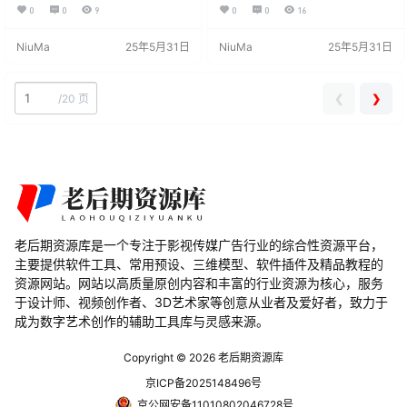
角，整体呈现出柔和、优美的视觉
文、繁体中文、韩文与日文；可以
0
0
9
0
0
16
效果。给人以温润、舒适的感受，
免费商用，欢迎大家自由应用、自
展现出一种柔美的美感。比较适合
由优化、自由改作！ 狮尾彩虹腿的
NiuMa
25年5月31日
NiuMa
25年5月31日
用于海报、品牌包装以及广告等载
特色是，上半边圆体+下半边黑体，
体应用等。 安装后在PS、AI、word
一个综合的字体，“口”字的上沿有一
等软件中若找不到该字体，可搜索
点点像彩虹形状。 “狮尾霓腿黑体”
名字「字体家AI造字柒恒」，字体安
与“狮尾彩虹腿”的主要差别在笔触是
❮
❯
/
20 页
装方法与常见问题：点击查看 版权
否有做调整，霓腿所套用的效果较
许可 根据作者发布字体页面的声
少，在笔触没有做调整。 安装后在P
明，这款字体完全…
S、AI、word等…
老后期资源库是一个专注于影视传媒广告行业的综合性资源平台，
主要提供软件工具、常用预设、三维模型、软件插件及精品教程的
资源网站。网站以高质量原创内容和丰富的行业资源为核心，服务
于设计师、视频创作者、3D艺术家等创意从业者及爱好者，致力于
成为数字艺术创作的辅助工具库与灵感来源。
Copyright © 2026
老后期资源库
京ICP备2025148496号
京公网安备11010802046728号