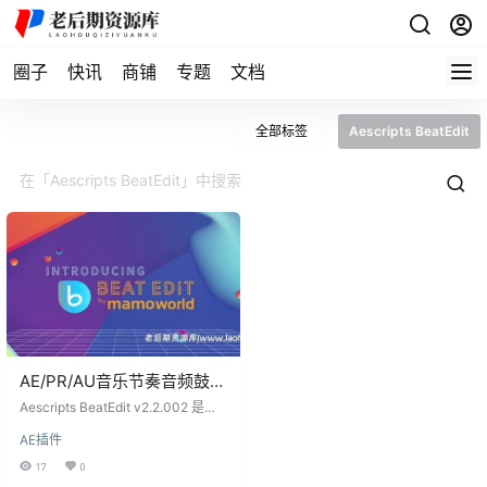
圈子
快讯
商铺
专题
文档
全部标签
Aescripts BeatEdit
AE/PR/AU音乐节奏音频鼓点
动画插件 Aescripts
Aescripts BeatEdit v2.2.002 是一
BeatEdit v2.2.002附使用教
款专为Adobe After Effects、Premi
AE插件
ere Pro和Audition设计的音乐节奏
程
鼓点动画插件，旨在彻底改变用户
17
0
在After Effects中根据音乐节奏进行