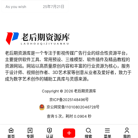
动画制作的方式。该插件能够自动
As you wish
25年7月21日
检测音乐轨道中的节拍，并允许用
户根据这些节拍进行各种操作，如
创建节拍标记、动画滑块、动画图
层、重复关键帧等，极大地提升了
音乐动画制作…
老后期资源库是一个专注于影视传媒广告行业的综合性资源平台，
主要提供软件工具、常用预设、三维模型、软件插件及精品教程的
资源网站。网站以高质量原创内容和丰富的行业资源为核心，服务
于设计师、视频创作者、3D艺术家等创意从业者及爱好者，致力于
成为数字艺术创作的辅助工具库与灵感来源。
Copyright © 2026
老后期资源库
京ICP备2025148496号
京公网安备11010802046728号
查询 5 次，耗时 0.0904 秒
首页
专题
认证
搜索
菜单
我的