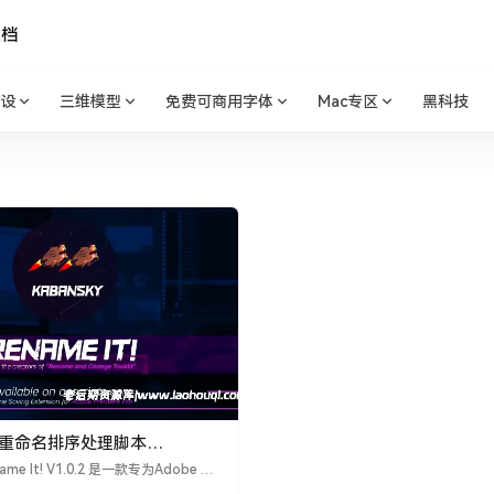
文档
设
三维模型
免费可商用字体
Mac专区
黑科技
量重命名排序处理脚本
Rename It! V1.0.2 + 使用教程
name It! V1.0.2 是一款专为Adobe Pr
ro用户设计的脚本，旨在提供项目管理和批