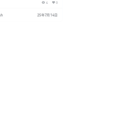
4
0
这款脚本由“Rename and Change
”的创作者推出，提供了搜索、重命名和排序
线上的项目的能力。 PR脚本特点：
sh
25年7月14日
Rename It”扩展，用户可以更有效
们的项目。 搜索和重命名…