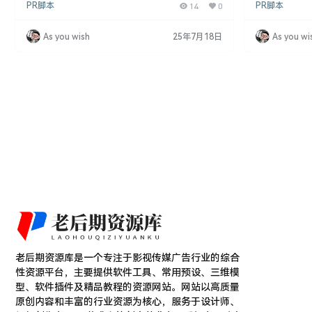
PR脚本
14
0
PR脚本
量处理的新维度。这款脚本由“Rename and Change
量处理的新维度。
Toolkit”的创作者推出，提供了搜索、重命名和排序
Toolkit
项目窗口及时间线上的项目的能力。 PR脚本特点：
项目窗口及时间
As you wish
25年7月18日
As you wi
项目组织：通过“Rename It”扩展，用户可以更有效
项目组织：通过“
地组织和管理他们的项目。 搜索和重命名…
地组织和管理他
老后期资源库是一个专注于影视传媒广告行业的综合
性资源平台，主要提供软件工具、常用预设、三维模
型、软件插件及精品教程的资源网站。网站以高质量
原创内容和丰富的行业资源为核心，服务于设计师、