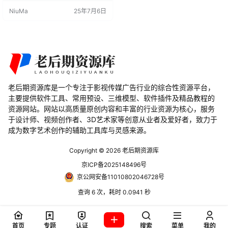
ender中处理模型的UV映射。 Blen
NiuMa
25年7月6日
der插件主要特点 1. 一键操作 AutoU
V插件通过一键操作实现模型的自动
展UV，省去了繁琐的手动操作步
骤，提高了工作效率。 2. 兼容多版
本 插件支持多个Blender版本，…
老后期资源库是一个专注于影视传媒广告行业的综合性资源平台，
主要提供软件工具、常用预设、三维模型、软件插件及精品教程的
资源网站。网站以高质量原创内容和丰富的行业资源为核心，服务
于设计师、视频创作者、3D艺术家等创意从业者及爱好者，致力于
成为数字艺术创作的辅助工具库与灵感来源。
Copyright © 2026
老后期资源库
京ICP备2025148496号
京公网安备11010802046728号
查询 6 次，耗时 0.0941 秒
首页
专题
认证
搜索
菜单
我的