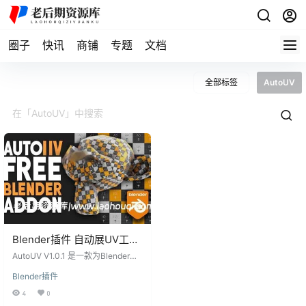
圈子
快讯
商铺
专题
文档
全部标签
AutoUV
Blender插件 自动展UV工具
AutoUV V1.0.1
AutoUV V1.0.1 是一款为Blender设
计的插件，通过一键操作使模型自
Blender插件
动展UV，为用户提供了极大的便
利。这个工具的设计旨在简化展UV
4
0
的复杂性，使用户能够更轻松地在Bl