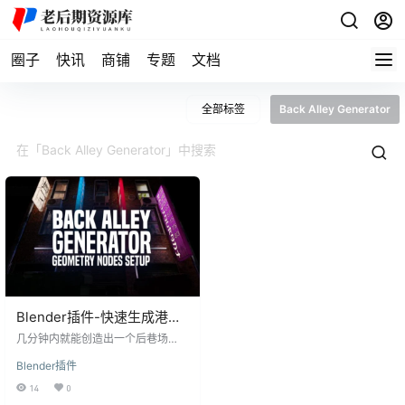
圈子
快讯
商铺
专题
文档
全部标签
Back Alley Generator
Blender插件-快速生成港风
街道楼房巷子广告牌建筑模
几分钟内就能创造出一个后巷场
型合集 Back Alley
景。可以编辑所有资产，删除或替
Blender插件
换它们。将得到一个用于灯光标志
Generator v1.1
的纹理模板。建造像后巷这样的场
14
0
景。把所有的资产放在一起总是不