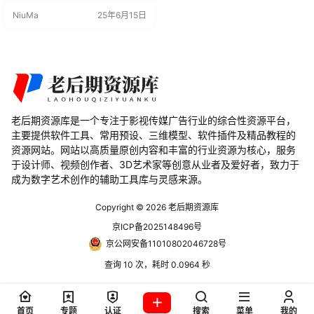
容易的。即使你有一个完整的资产
NiuMa
25年6月15日
包或其他东西。我想，如果有一种
方法可以让创造这样的场景变得更
容易。使用此几何体节点设置，创
建这样的场景非常容易！ 插件介绍
更新：适用于Blender 3.1及以上版
本的V1.1： Blender文件包括以下资
源： 路灯导…
老后期资源库是一个专注于影视传媒广告行业的综合性资源平台，
主要提供软件工具、常用预设、三维模型、软件插件及精品教程的
资源网站。网站以高质量原创内容和丰富的行业资源为核心，服务
于设计师、视频创作者、3D艺术家等创意从业者及爱好者，致力于
成为数字艺术创作的辅助工具库与灵感来源。
Copyright © 2026
老后期资源库
京ICP备2025148496号
京公网安备11010802046728号
查询 10 次，耗时 0.0964 秒
首页
专题
认证
搜索
菜单
我的