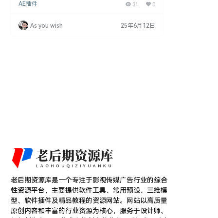
AE插件
31
0
了超过9999种电影制作资源，包括PR视频转场、AE
工具包、Premiere Pro叠加扩展、颜色LUTs、PR运
动效果、漏光叠加、CineDust叠加、胶片颗粒叠加、
As you wish
25年6月12日
复古胶片帧叠加、雾气叠加、灯光叠加、变形耀斑叠
加、毛刺叠加、球形光晕叠加、散景叠加、棱镜叠
加，以及数千个4K、6K、8K …
老后期资源库是一个专注于影视传媒广告行业的综合
性资源平台，主要提供软件工具、常用预设、三维模
型、软件插件及精品教程的资源网站。网站以高质量
原创内容和丰富的行业资源为核心，服务于设计师、