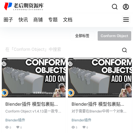
圈子
快讯
商铺
专题
文档
全部标签
Conform Object
Blender插件 模型包裹贴合
Blender插件 模型包裹贴合
吸附工具 Conform Object
吸附工具 Conform Object
Conform Object v1.4.13是一款专为
对于需要在Blender中将一个对象表
v1.4.13
Blender设计的模型包裹贴合吸附工
v1.4.10
面完全包裹在另一个对象上的3D建
Blender插件
Blender插件
具，可以帮助3D建模者在一次操作
模师，Conform Object v1.4.10是一
中将对象包裹到另一个对象表面。
款非常实用的插件。这个插件以一
0
0
5
0
该插件以非破坏性方式处理复杂
种非破坏性的方式，通过简化复杂