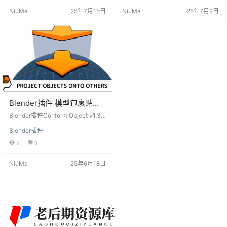
性，为用户提供便捷的操作体验。
的过程，使模型包裹和贴合成为一
NiuMa
25年7月15日
NiuMa
25年7月2日
Conform Object v1.4.13的主要特
项轻松的任务。 插件特性： 右键菜
点： 简单的右键菜单选项：通过简
单操作： 通过简单的右键菜单选
单的右键菜单选项，一次执行操
项，即可一次性完成模型包裹贴合
作，无需繁琐的设置。 渐变效果：
操作。 渐变效果： 提供从对象底部
支持从对象的底部到顶部的渐变效
到顶部的渐变效果，使包裹效果更
果，使贴合效…
加自然。 模式选择： 可从网…
Blender插件 模型包裹贴合
吸附工具 Conform Object
Blender插件Conform Object v1.3.1
v1.3.1
是一个模型包裹贴合工具。它可以
Blender插件
在一个操作中将对象包裹或吸附到
另一个对象的表面上,以非破坏性的
6
0
方式处理这个复杂的过程。 Blender
插件介绍 它的主要功能有: 1. 一键执
NiuMa
25年6月18日
行:通过简单的右键菜单可以一键执
行包裹或吸附操作。 2. 渐变效果:被
包裹的对象可以从底部渐变到顶
部。 3. 两种模式:可以选择网格模式
或收缩包装模式。 4. 传输表面…