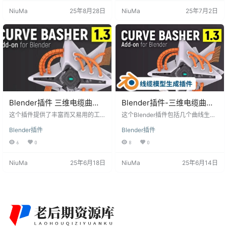
电缆和曲线结构，适用于科幻场
模式，还是制作悬挂电缆，该插件
NiuMa
25年8月28日
NiuMa
25年7月2日
景、工业设计、游戏道具等多种项
提供了丰富的选择和直观的操作。
目。 产品特点 多种曲线生成器：内
插件特色： 网格表面上绘制贝塞尔
置多种曲线生成器，满足不同的设
曲线。 Wire Generator支持网格和
计需求。 Kitbashing 工具：提供 Kit
阵列模式，适用于不同场景，如服
bashing 工具，快速拼接复杂…
务器电缆效果。 在Wire Genera…
Blender插件 三维电缆曲线
Blender插件-三维电缆曲线
链接生成器 Curve Basher
链接生成器 Curve Basher
这个插件提供了丰富而又易用的工
这个Blender插件包括几个曲线生成
V1.3.7
具来绘制三维曲线和创建电线管
V1.3.6
器/kitbashing工具。它有很多选
Blender插件
Blender插件
道。特别适合场景搭建和机械设
择，但同时也非常容易使用。 支持B
计。学习曲线也不 steep,功能虽强
lender 2.90、2.91、2.92、2.93 LT
6
0
8
0
大但还是比较易用的。一个非常有
S（目前不支持 2.83 LTS） 在网格
用的三维曲线和电线生成插件。值
表面上绘制贝塞尔曲线。 Wire Gen
NiuMa
25年6月18日
NiuMa
25年6月14日
得试用和学习。 Blender插件介绍
erator 也有网格/阵列模式（想想服
Curve Basher 是一个Blender插件,
务器电缆）。 在 Wire Generator 中
它提供了多种工具来生成三维曲线
启用“Sag”以制作悬挂电缆。 将网格
和电缆。主要功能如下: 1. 在网格表
应用到曲线的端点。 …
面绘制贝塞尔曲线。可以在任意网
格模型表面自由…