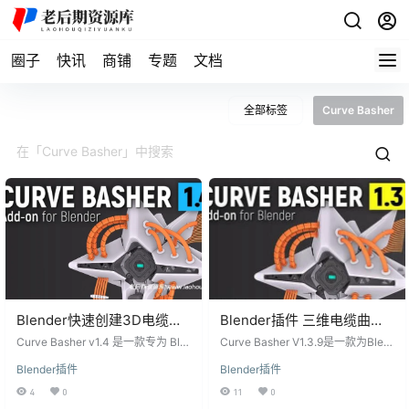
圈子
快讯
商铺
专题
文档
全部标签
Curve Basher
Blender快速创建3D电缆曲
Blender插件 三维电缆曲线
线生成插件 Curve Basher
链接生成器 Curve Basher
Curve Basher v1.4 是一款专为 Ble
Curve Basher V1.3.9是一款为Blen
v1.4附使用教程
nder 设计的三维电缆曲线生成插
V1.3.9
der设计的插件，提供了多个曲线生
Blender插件
Blender插件
件，内置多种曲线生成器和 Kitbash
成器和kitbashing工具，让用户轻松
ing 工具。插件功能丰富，但操作简
创建复杂的三维电缆和链接效果。
4
0
11
0
便，能够帮助用户快速创建复杂的
无论是绘制贝塞尔曲线，生成阵列