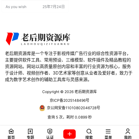
能够制作场景，原料，增加灯光，
As you wish
25年7月24日
乃至动画。 相比一些三维软件可以
直接在屏幕上看到渲染结果，运算
的效率得以大幅提升。 安装教程 E3
D只支持独立显卡，安装之前需要将
显卡驱动更新到最新，模型路径不
能出现中文字符，…
老后期资源库是一个专注于影视传媒广告行业的综合性资源平台，
主要提供软件工具、常用预设、三维模型、软件插件及精品教程的
资源网站。网站以高质量原创内容和丰富的行业资源为核心，服务
于设计师、视频创作者、3D艺术家等创意从业者及爱好者，致力于
成为数字艺术创作的辅助工具库与灵感来源。
Copyright © 2026
老后期资源库
京ICP备2025148496号
京公网安备11010802046728号
查询 5 次，耗时 0.0899 秒
首页
专题
认证
搜索
菜单
我的