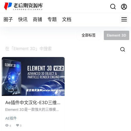
圈子
快讯
商铺
专题
文档
全部标签
Element 3D
Ae插件中文汉化-E3D三维模
型AE插件Element 3D【保
Element 3D是一款强大的三维模型
姆式安装教程】
插件，由Video Copilot工作室出品
AE插件
的，其作者Andrew Kramer被业界
俗称为AK大神。支持3D软件OBJ文
4
0
件和C4D文件，没有多边形约束。