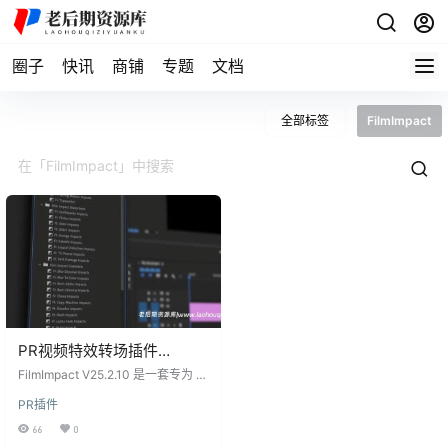
圈子
快讯
商铺
专题
文档
全部标签
FilmImpact
PR视频特效转场插件
FilmImpact Premium Video
FilmImpact V25.2.10 是一套专为 A
Effects V25.2.10 For
dobe Premiere Pro（CC 2015 – C
PR插件
C 2025）打造的 原生级视频特效插
Premiere CC 2015 –
件。主打 极速渲染、多参数可调，
66
0
CC2025 Win
一键即可为素材添加电影级转场、