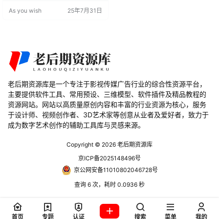
光效、动态蒙版，无需预渲染，时
As you wish
25年7月31日
间线实时预览，大幅提升剪辑效
率。 核心亮点 极速原生：GPU 加
速，4K/8K 实时预览无卡顿 40+ 特
效：闪白、推拉、溶解、光斑、故
障等常用转场全覆盖 深…
老后期资源库是一个专注于影视传媒广告行业的综合性资源平台，
主要提供软件工具、常用预设、三维模型、软件插件及精品教程的
资源网站。网站以高质量原创内容和丰富的行业资源为核心，服务
于设计师、视频创作者、3D艺术家等创意从业者及爱好者，致力于
成为数字艺术创作的辅助工具库与灵感来源。
Copyright © 2026
老后期资源库
京ICP备2025148496号
京公网安备11010802046728号
查询 6 次，耗时 0.0936 秒
首页
专题
认证
搜索
菜单
我的