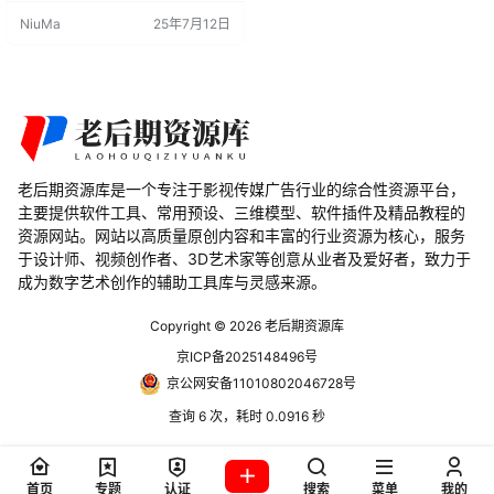
D 视口的纹理绘画模式和顶点绘画
NiuMa
25年7月12日
模式下使用。 主要特点 流畅的绘制
体验： Flow Map Painter V1.4 提供
了流畅的绘制体验，用户可以通过
笔刷轻松绘制水流的动态路径。 多
模式支持： 支持在 2D…
老后期资源库是一个专注于影视传媒广告行业的综合性资源平台，
主要提供软件工具、常用预设、三维模型、软件插件及精品教程的
资源网站。网站以高质量原创内容和丰富的行业资源为核心，服务
于设计师、视频创作者、3D艺术家等创意从业者及爱好者，致力于
成为数字艺术创作的辅助工具库与灵感来源。
Copyright © 2026
老后期资源库
京ICP备2025148496号
京公网安备11010802046728号
查询 6 次，耗时 0.0916 秒
首页
专题
认证
搜索
菜单
我的