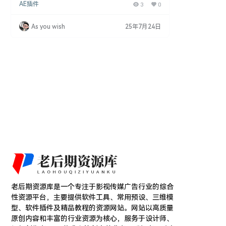
AE插件
3
0
21版本，或者更高的版本。主要功能，快速的搜索插
件/预设，直接应用到图层上，只需用一个快捷键Ctrl
+空格键，就可以快速调出插件。还可以保存画面快
As you wish
25年7月24日
照，预览对比效果快照截图；能够快速保存画面静帧
到电脑，或直接复制图像；还有众多操控设置，使用
这款插件能够快速的应用插件，提高我们的工作效…
老后期资源库是一个专注于影视传媒广告行业的综合
性资源平台，主要提供软件工具、常用预设、三维模
型、软件插件及精品教程的资源网站。网站以高质量
原创内容和丰富的行业资源为核心，服务于设计师、