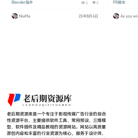
Blender插件
2
0
PR脚本
UD（平视显示器）和用户界面。无论您是独立的科
预设（V2.5）是
幻艺术家、前沿的UI设计师，还是Blender爱好者，
脚本，为您在
这款插件都能赋予您强大的能力，以高效的方式制作
供了超过660
NiuMa
25年8月4日
As you wi
科技感元素动画。 Blender插件特点 未来感设计：提
效果。 PR脚
供多种科技感十足的HUD和用户界面元素。 高效创
需离开Premi
作：简化了动画生成…
视频。 660多
老后期资源库是一个专注于影视传媒广告行业的综合
性资源平台，主要提供软件工具、常用预设、三维模
型、软件插件及精品教程的资源网站。网站以高质量
原创内容和丰富的行业资源为核心，服务于设计师、