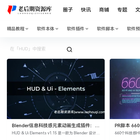
圈子
快讯
商铺
专题
精品教程
软件本体
软件插件
软件脚本
软件预
Blender信息科技感元素动画生成插件：
PR脚本 6
HUD & Ui Elements v1.15
界面元素动画
HUD & Ui Elements v1.15 是一款为 Blender 设计
660个科技感H
的插件，旨在帮助用户轻松创建令人惊叹的未来感H
详细介绍 66