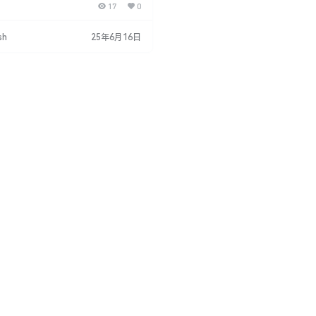
17
0
一款专为Premiere Pro设计的强大
视频编辑中创造科幻和高科技感场景提
个元素，让您轻松打造引人注目的视觉
sh
25年6月16日
本主要特性： 直接在PR软件中创建： 无
ere Pro，直接在软件中轻松创建科技感
个元素…