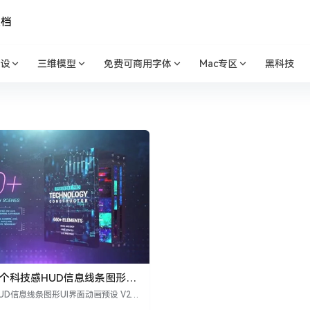
文档
设
三维模型
免费可商用字体
Mac专区
黑科技
60个科技感HUD信息线条图形UI
预设 V2.5
UD信息线条图形UI界面动画预设 V2.5
0个科技感HUD信息线条图形UI界面动画