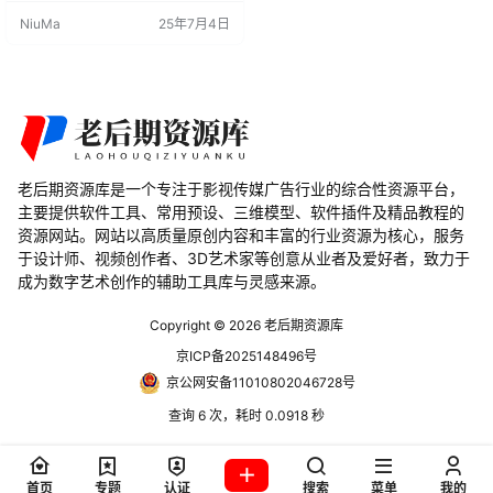
参考）等多个领域，为用户提供了
NiuMa
25年7月4日
灵活、高效的图像转换解决方案。
插件功能 平面、螺旋或布尔转
换： 插件支持将图像转换为平面、
螺旋或布尔形式的几何图形，增加
了设计的多样性。 自动UV投影设
置： 提供自动UV投影设置…
老后期资源库是一个专注于影视传媒广告行业的综合性资源平台，
主要提供软件工具、常用预设、三维模型、软件插件及精品教程的
资源网站。网站以高质量原创内容和丰富的行业资源为核心，服务
于设计师、视频创作者、3D艺术家等创意从业者及爱好者，致力于
成为数字艺术创作的辅助工具库与灵感来源。
Copyright © 2026
老后期资源库
京ICP备2025148496号
京公网安备11010802046728号
查询 6 次，耗时 0.0918 秒
首页
专题
认证
搜索
菜单
我的