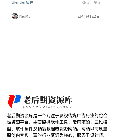
Blender插件
3
0
具等种类。这些预设资源可以极大地丰富室内场景的
细节,是建模师必备的室内家具资源库。 Blender插件
4套全5003个室内家具预设 该Blender插件包包含四
NiuMa
25年6月22日
套共5003个室内家具模型预设,覆盖桌椅、床垫、沙
发、柜类、吊灯等常见家具类别,种类丰富实用。 模
型预设的优势 数量丰富,种类全面,…
老后期资源库是一个专注于影视传媒广告行业的综合
性资源平台，主要提供软件工具、常用预设、三维模
型、软件插件及精品教程的资源网站。网站以高质量
原创内容和丰富的行业资源为核心，服务于设计师、