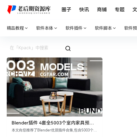
圈子
快讯
商铺
专题
精品教程
软件本体
软件插件
软件脚本
软件预
Blender插件 4套全5003个室内家具预设
打造精美逼真家具场景Epic Bundle | 5003
本文向您推荐了Blender优质插件合集,包含5003个室
Interior Models | Kpack | Asset Browser
内家具3D模型预设,涵盖桌椅板凳、沙发床、柜子灯