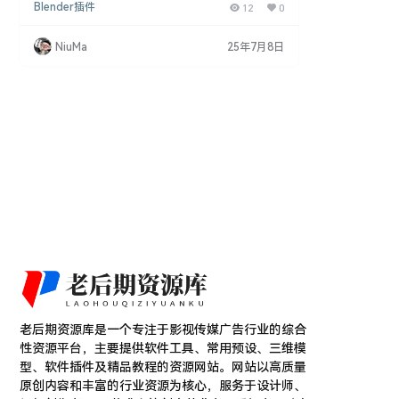
Blender插件
12
0
同时处理多张图像，从而有效去除大量渲染和烘焙图
像中的噪点。 该插件的主要功能包括： 批量去噪：L
azy Image Denoiser 可以同时处理多张图像，节省
NiuMa
25年7月8日
用户的时间和精力。 使用合成编辑器 Denoise 节
点：利用 Blender 的合成编辑器 Deno…
老后期资源库是一个专注于影视传媒广告行业的综合
性资源平台，主要提供软件工具、常用预设、三维模
型、软件插件及精品教程的资源网站。网站以高质量
原创内容和丰富的行业资源为核心，服务于设计师、