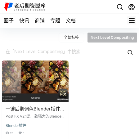
圈子
快讯
商铺
专题
文档
全部标签
Next Level Compositing
一键后期调色Blender插件-
Post FX V2.1 Next Level
Post FX V2.1是一款强大的Blender
Compositing
插件，为Blender的合成器添加了40
Blender插件
多个新核心功能，使后期调色变得
更加简单和高效。无论是初学者还
20
0
是专家，都可以通过这个插件快速