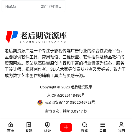
提升工作流程和作品质量。 主要功
NiuMa
25年7月19日
能 新增核心功能： Post FX V2.1为B
lender的合成器添加了40多个新功
能，大大增强了调色和后期处理的
能力。 简易图层系统： 插件提供了
简易图层系统，使用户可以轻松进
行多层次…
老后期资源库是一个专注于影视传媒广告行业的综合性资源平台，
主要提供软件工具、常用预设、三维模型、软件插件及精品教程的
资源网站。网站以高质量原创内容和丰富的行业资源为核心，服务
于设计师、视频创作者、3D艺术家等创意从业者及爱好者，致力于
成为数字艺术创作的辅助工具库与灵感来源。
Copyright © 2026
老后期资源库
京ICP备2025148496号
京公网安备11010802046728号
查询 6 次，耗时 0.0947 秒
首页
专题
认证
搜索
菜单
我的