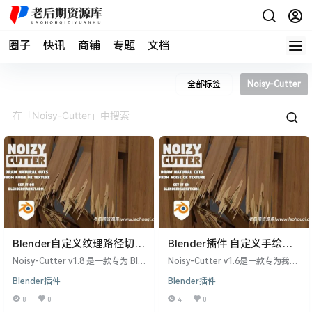
圈子
快讯
商铺
专题
文档
全部标签
Noisy-Cutter
Blender自定义纹理路径切割
Blender插件 自定义手绘样
破碎插件 Noisy-Cutter
条线几何切割破碎工具
Noisy-Cutter v1.8 是一款专为 Ble
Noisy-Cutter v1.6是一款专为我们
v1.8附使用教程
Noisy-Cutter v1.6+使用教
nder 设计的自定义纹理路径切割破
的制作需求而开发的Blender插件。
Blender插件
Blender插件
碎插件，旨在帮助用户快速创建自
这个工具被设计用于从手绘样条线
程
然的切割、破碎和纹理效果。该工
中切割、分割几何体。与其他工具
8
0
4
0
具通过手绘样条曲线进行几何切
不同的是，Noisy-Cutter v1.6切割