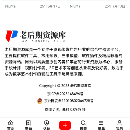
割，生成的切割面并非平整，而是
出的形状不是平坦的，而是带有颠
NiuMa
25年8月17日
NiuMa
25年7月13日
带有起伏和噪点，同时支持自动展
簸和噪声的，同时还会自动展开U
开 UV，非常适合用于木材、石头、
V。如果您想要在木材、石头、混凝
混凝土等材质的自然切割效果。 Ble
土等材质上创建自然的切割效果，
nder功能特点 自然切割效果：生成
那么这款工具将会是您的不二之
带有起伏和噪点的切割面，模拟真
选。 特色功能： 手绘样条线切割：
实材质的破碎效果。 手绘样…
Noisy-Cutte…
老后期资源库是一个专注于影视传媒广告行业的综合性资源平台，
主要提供软件工具、常用预设、三维模型、软件插件及精品教程的
资源网站。网站以高质量原创内容和丰富的行业资源为核心，服务
于设计师、视频创作者、3D艺术家等创意从业者及爱好者，致力于
成为数字艺术创作的辅助工具库与灵感来源。
Copyright © 2026
老后期资源库
京ICP备2025148496号
京公网安备11010802046728号
查询 7 次，耗时 0.0949 秒
首页
专题
认证
搜索
菜单
我的