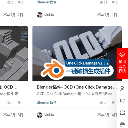
0
0
Blender插件
13
0
时间。 OCD
你的模型更具真实感，但又不想花费数小时来完成 –
lender设计的
OCD 将会是你的好帮手。 blender插件的主要特点
边缘的问题，从
包括： 快速破坏效果： 通过简单点击按钮，快速为
25年7月12日
NiuMa
25年7月11日
您想让您的模型
模型添加破损、损伤效果，使其看起来更加现实。 简
OCD将会是您
化工作流程： 不需要花费大量时间手动制作损伤效
果，OCD能够在短时间内完成任务。 灵活性…
解锁
会员
权限
型 OCD
Blender插件-OCD (One Click Damage)
One Click Damage v1.3.2模型破旧损坏生
lender插件,可以
OCD (One Click Damage)是一个非常有用的Blende
果你想给模型增
成
r附加组件，它使用Blender来破坏和处理平面和边
8
0
Blender插件
23
0
,OCD可以帮
缘。一个一个地手动处理模型是很困难的，但是有了
– 一键添加表面
这个插件，你可以在很短的时间内改变模型的形状。
式:磨损,划痕,
此外，如果第一个对象有 UV，它将保留，OCD 会为
25年6月18日
NiuMa
25年6月14日
由选择要处理的
受损区域分配新材质。模型本身会发生变化，所以如
等参数 – 支持破
果你想重新调整它，你需要复制原始模型。Blender
插件使用也非常简单，只需选择模型，…