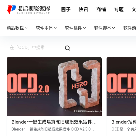
圈子
快讯
商铺
专题
精品教程
软件本体
软件插件
软件脚本
软件预
Blender一键生成逼真陈旧破损效果插件
Blende
OCD V2.5.0 One Click Damage
OCD V2.0.2
Blender 一键生成陈旧破损效果插件 OCD V2.5.0
OCD是一个
（One Click Damage）是一款强大的 Blender 插
锋利的边缘。