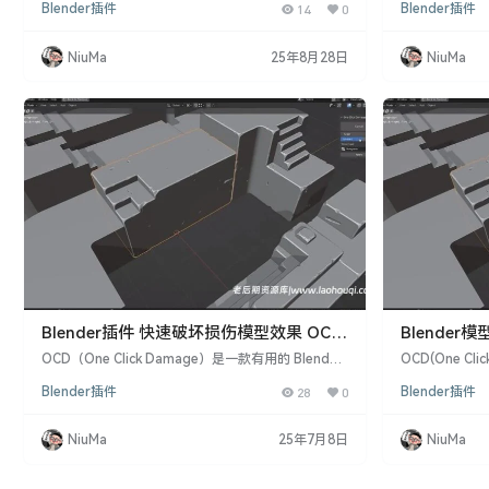
Blender插件
14
0
Blender插件
件，能够快速为模型添加逼真的破损效果。只需选择
感，但又不想花
模型，点击“Make Damage”，根据喜好调整参数，
计的。 支持软件： Bl
然后点击“Apply”，即可将简单的几何图形变成具有复
3.4, 3.5, 
NiuMa
25年8月28日
NiuMa
杂破损效果的模型。 核心功能 一键生成破损效果：
效果： OCD
快速为模型添加划痕、断裂、锈蚀等破损效果。 实时
效果，使模型看
视觉反馈：调整参数…
Blender插件 快速破坏损伤模型效果 OCD
Blender
(One Click Damage) V1.8.2
Click Dama
OCD（One Click Damage）是一款有用的 Blender
OCD(One Cl
插件，用于处理无聊的平坦表面和锋利的边缘。如果
生成插件,可以快
Blender插件
28
0
Blender插件
您想为模型增添一些真实感，但又不想花费数小时来
件 模型破损效
完成 – OCD 就是您的好帮手。 主要特点： 快速破坏
损效果,如划痕
效果： OCD 插件能够快速为模型添加破损、损伤效
形式、范围和强
NiuMa
25年7月8日
NiuMa
果，让您的模型看起来更真实、更有质感，而无需花
个模型。 简单
费大量时间手动制作。 处理平坦表面和锋利边
支持Blender
缘： 对于那些平坦的表…
戏、电影场…