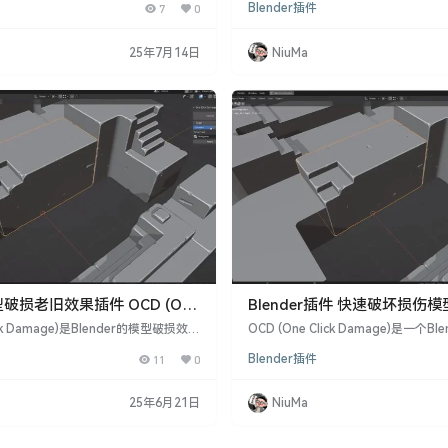
7
0
Blender插件
费数小时的时间 – OCD就是为您而设
带来逼真的破损效果，而无需花费大量
ender 2.93, 3.0, 3.1, 3.2, 3.3,
（One Click Damage）是一款专为B
3.6, 4.0 OCD插件的特点和优势： 快速破坏
插件，旨在解决处理平淡表面和锋利
25年7月14日
NiuMa
可以帮助您快速添加损伤、磨损和破坏
而为模型添加逼真的破损效果。如果
起来更加真实和生动。 简…
更具真实感，但又不想花费大量时间，
的得力助手。 插件特点： 快速破…
模型破损老旧效果插件 OCD (One
Blender插件 快速破坏损伤模
ge) V1.8.0
(One Click Damage) V1.7.8
ick Damage)是Blender的模型破损效果
OCD (One Click Damage)是一个B
速创建破坏和老化效果。 Blender插
快速为模型添加破坏和损伤效果。如
11
0
Blender插件
果OCD介绍 主要功能 一键添加模型破
加真实感但又不想花费数小时时间去做
、断裂、锈蚀等。 可控制生成破损的
助你。 Blender插件介绍 主要功能: 
度。 支持批量处理,适合场景中的多
细节,去除平面和锋利棱角 – 多种破坏模
25年6月21日
NiuMa
易用,无需进行复杂参数设置。 兼容性
刮痕,碰撞等 – 全局和局部划痕,可自
 2.93至3.6版本。 应用范围 适用于游
面 – 可设置划痕强度,宽度,深度,方向
坏模式…