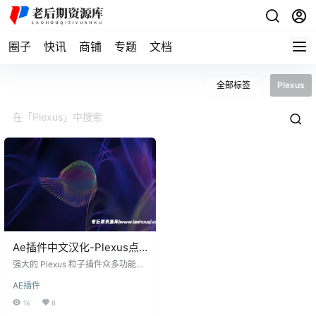
圈子
快讯
商铺
专题
文档
全部标签
Plexus
Ae插件中文汉化-Plexus点
线面三维粒子插件
强大的 Plexus 粒子插件众多功能，
制作点线面三维粒子效果非常的方
AE插件
便，渲染速度快，支持3D模型导
入。可以将3D模型，存储为兼容性
16
0
高的OBJ格式，导入AE可作为粒子