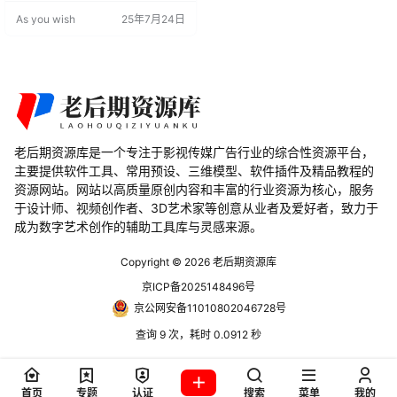
发射器。还可以借助路径，和文字
As you wish
25年7月24日
以及灯光创建粒子发射。同时直接
提供多种自定义特效，分形，颜
色，球形场和阴影…… 安装教程 1、
点击主程序进入安装，安装选择插
件目录例如…Support Files\Plug-in
s\ 2、选择中文版或者英…
老后期资源库是一个专注于影视传媒广告行业的综合性资源平台，
主要提供软件工具、常用预设、三维模型、软件插件及精品教程的
资源网站。网站以高质量原创内容和丰富的行业资源为核心，服务
于设计师、视频创作者、3D艺术家等创意从业者及爱好者，致力于
成为数字艺术创作的辅助工具库与灵感来源。
Copyright © 2026
老后期资源库
京ICP备2025148496号
京公网安备11010802046728号
查询 9 次，耗时 0.0912 秒
首页
专题
认证
搜索
菜单
我的