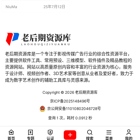
要特点 快速添加贴纸： Quick Dec
NiuMa
25年7月12日
als V2.1.0 提供了快速添加贴纸的功
能，让用户能够轻松地将污迹贴纸
应用到场景中。 功能类似虚幻引
擎： 该插件的功能与虚幻引擎的贴
纸系统相似或接近，使得用户能够
在 B…
老后期资源库是一个专注于影视传媒广告行业的综合性资源平台，
主要提供软件工具、常用预设、三维模型、软件插件及精品教程的
资源网站。网站以高质量原创内容和丰富的行业资源为核心，服务
于设计师、视频创作者、3D艺术家等创意从业者及爱好者，致力于
成为数字艺术创作的辅助工具库与灵感来源。
Copyright © 2026
老后期资源库
京ICP备2025148496号
京公网安备11010802046728号
查询 1 次，耗时 0.0912 秒
首页
专题
认证
搜索
菜单
我的