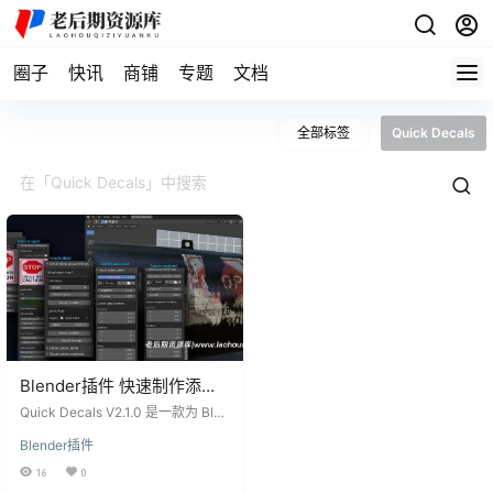
圈子
快讯
商铺
专题
文档
全部标签
Quick Decals
Blender插件 快速制作添加
污迹贴纸 Quick Decals
Quick Decals V2.1.0 是一款为 Blen
V2.1.0+使用教程
der 设计的插件，旨在快速为场景添
Blender插件
加污迹贴纸。其功能类似于或接近
于虚幻引擎的贴纸系统，可以让用
16
0
户快速实现贴纸的添加和编辑。 主