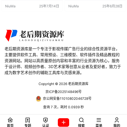
场景、每个物体和每个材质的插
控制整个场景、每个物体和每个材
NiuMa
25年7月14日
NiuMa
25年6月28日
件，具有各种功能来控制着色器。
质，具有各种功能，可以掌控着色
支持软件： Blender 3.0, 3.1, 3.2, 3.
器的效果。 插件特点： Quick Sno
3, 3.4, 3.5, 3.6, 4.0 Quick Snow v
w v3.2 具有以下主要特点： 一键覆
4.0插件的主要特点包括： …
盖：只需一次点击，即可使整个场
景覆盖上雪，省去了繁琐的操作步
骤。 着色器控制：插件通…
老后期资源库是一个专注于影视传媒广告行业的综合性资源平台，
主要提供软件工具、常用预设、三维模型、软件插件及精品教程的
资源网站。网站以高质量原创内容和丰富的行业资源为核心，服务
于设计师、视频创作者、3D艺术家等创意从业者及爱好者，致力于
成为数字艺术创作的辅助工具库与灵感来源。
Copyright © 2026
老后期资源库
京ICP备2025148496号
京公网安备11010802046728号
查询 7 次，耗时 0.0939 秒
首页
专题
认证
搜索
菜单
我的