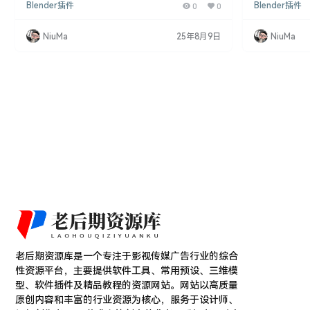
Blender插件
0
0
Blender插件
ing）。这款插件以其直观的界面和高级定制选项，
通过直观的界
让用户能够快速且轻松地设置和调整汽车绑定，实现
和调整汽车绑
理想的动态表现。 Blender插件特点： 直观界面：提
RBC Pro V
NiuMa
25年8月9日
NiuMa
供易于理解和操作的界面，便于用户进行设置和定
及使用方法，为
制。 高级调整选项：提供精确控制汽车行为的高级调
BC Pro V1
整选项。 支持多种车型：支持广泛的车型和…
绑定工具，旨
老后期资源库是一个专注于影视传媒广告行业的综合
性资源平台，主要提供软件工具、常用预设、三维模
型、软件插件及精品教程的资源网站。网站以高质量
原创内容和丰富的行业资源为核心，服务于设计师、