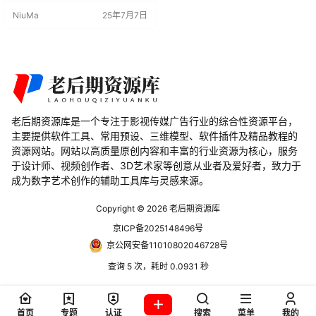
磨砂、涂抹等样式。这些表面瑕疵
NiuMa
25年7月7日
旨在复制真实世界的细节，为您的3
D场景增添了显著的逼真感。Realist
ic Touch专为Blender设计，针对Cy
cles和Eevee引擎进行了优化，为用
户提供了平滑…
老后期资源库是一个专注于影视传媒广告行业的综合性资源平台，
主要提供软件工具、常用预设、三维模型、软件插件及精品教程的
资源网站。网站以高质量原创内容和丰富的行业资源为核心，服务
于设计师、视频创作者、3D艺术家等创意从业者及爱好者，致力于
成为数字艺术创作的辅助工具库与灵感来源。
Copyright © 2026
老后期资源库
京ICP备2025148496号
京公网安备11010802046728号
查询 5 次，耗时 0.0931 秒
首页
专题
认证
搜索
菜单
我的