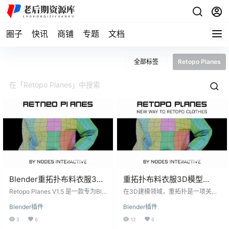
圈子
快讯
商铺
专题
文档
全部标签
Retopo Planes
Blender重拓扑布料衣服3D
重拓扑布料衣服3D模型
模型插件 Retopo Planes
Blender插件-Retopo
Retopo Planes V1.5 是一款专为Ble
在3D建模领域，重拓扑是一项关键
V1.5
nder设计的布料重拓扑插件，旨在
Planes V1.2
技术，特别是对于布料和衣服模
Blender插件
Blender插件
帮助用户在不丢失细节的情况下轻
型，它能够优化模型的网格结构，
松完成布料的重拓扑工作。该插件
提高渲染质量和动画效果。Retopo
3
0
12
0
通过自动调整连接图案的密度、基
Planes V1.2插件为Blender用户带来