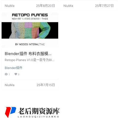
于源服装的UV进行重拓扑、提供灵
了高效重拓扑解决方案，简化了重
NiuMa
25年8月20日
NiuMa
25年7月27日
活的GUI反馈以及内置的精确捕捉功
拓扑过程，同时保留了衣物的细
能，极大地简化了布料重拓扑的流
节。 Blender插件功能 简单平面引
程。 功能特点 自动调整密度：自动
导：通过简单平面引导用户进行重
调整连接图案的密度，确保重拓扑
拓扑，无需复杂的操作。 自动调整
后的布料细节完整。 基于源服装的
密度：自动调整连接图案的密度，
UV重拓扑：根据源服装的UV进…
适应不同的拓扑需求。 UV基础重…
Blender插件 布料衣服模型
重拓扑工具 Retopo Planes
Retopo Planes V1.0是一款专为Ble
V1.0
nder设计的布料衣服模型重拓扑工
Blender插件
具，可以在不丢失细节的情况下快
速进行模型优化。 Retopo Planes V
1
0
1.0的特点： 简单平面引导重拓扑：
通过简单平面引导，轻松进行布料
NiuMa
25年7月15日
模型的重新拓扑，无需复杂操作。
自动调整连接图案的密度：智能调
整连接图案的密度，确保模型结构
合理。 基于源服装UV的重新拓扑：
保留原始服装的UV布局，简化后的
模型可以直接…