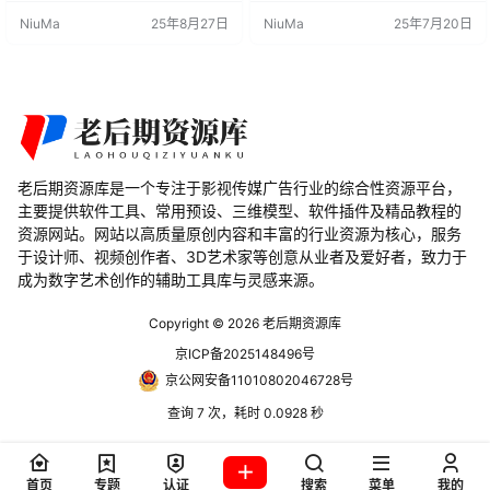
对象，启动一个模式，即可快速添
快速添加多个修改器，使建模速度
NiuMa
25年8月27日
NiuMa
25年7月20日
加多个修改器，进一步提升建模速
比您自己手动添加修改器还要快。
度，比手动创建修改器更加高效。
主要特点 简化操作：通过 Speedflo
功能特点 快速管理修改器：直接在
w 插件，可以将修改器的管理流程
3D 视图中管理修改器，操作简单快
简化到最大程度，提高建模效率。
捷。 提升建模效率：通过快速添加
直观操作：在 3D 视图中直接操作，
多个修改器，显著加快建模速度。
省去了繁琐的步骤，使操作更加直…
灵…
老后期资源库是一个专注于影视传媒广告行业的综合性资源平台，
主要提供软件工具、常用预设、三维模型、软件插件及精品教程的
资源网站。网站以高质量原创内容和丰富的行业资源为核心，服务
于设计师、视频创作者、3D艺术家等创意从业者及爱好者，致力于
成为数字艺术创作的辅助工具库与灵感来源。
Copyright © 2026
老后期资源库
京ICP备2025148496号
京公网安备11010802046728号
查询 7 次，耗时 0.0928 秒
首页
专题
认证
搜索
菜单
我的