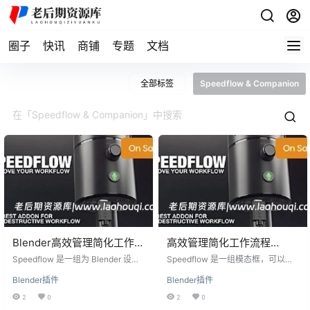
圈子
快讯
商铺
专题
文档
全部标签
Speedflow & Companion
Blender高效管理简化工作加
高效管理简化工作流程
速建模流程插件-Speedflow
Blender插件-Speedflow &
Speedflow 是一组为 Blender 设计
Speedflow 是一组模态框，可以极
& Companion v0.1.4
的建模增强工具，能够显著提升您
Companion v0.1.0
大地改善您的建模工作流程！通过
Blender插件
Blender插件
的建模工作流程效率。通过该插
这个插件，您可以在 3D 视图中直接
件，您可以在 3D 视图中直接管理修
管理修改器，操作简单快捷。选择
2
0
2
0
改器，操作简单且快速。选择一个
一个对象，启动一个模态框，即可