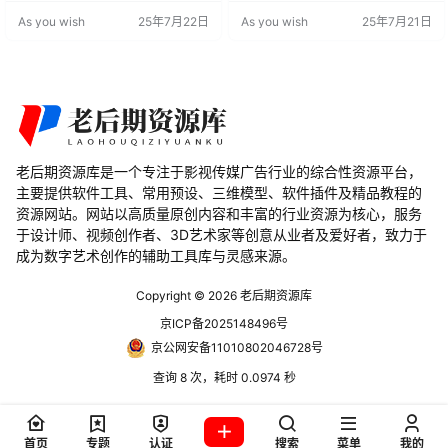
包含多个功能强大的工具，每个工
视觉效果。每个插件都经过精心设
As you wish
25年7月22日
As you wish
25年7月21日
具都能在点击之间创建令人难以置
计，只需点击几下即可实现高质量
信的效果。 功能特点 多种特效插
的特效。 AE/PR功能特点 Crates H
件：包含Crates HyperGlitch、Crat
yperGlitch：创建多种艺术风格的炫
es Easy Glow、Cr…
酷故障效果。 Cra…
老后期资源库是一个专注于影视传媒广告行业的综合性资源平台，
主要提供软件工具、常用预设、三维模型、软件插件及精品教程的
资源网站。网站以高质量原创内容和丰富的行业资源为核心，服务
于设计师、视频创作者、3D艺术家等创意从业者及爱好者，致力于
成为数字艺术创作的辅助工具库与灵感来源。
Copyright © 2026
老后期资源库
京ICP备2025148496号
京公网安备11010802046728号
查询 8 次，耗时 0.0974 秒
首页
专题
认证
搜索
菜单
我的