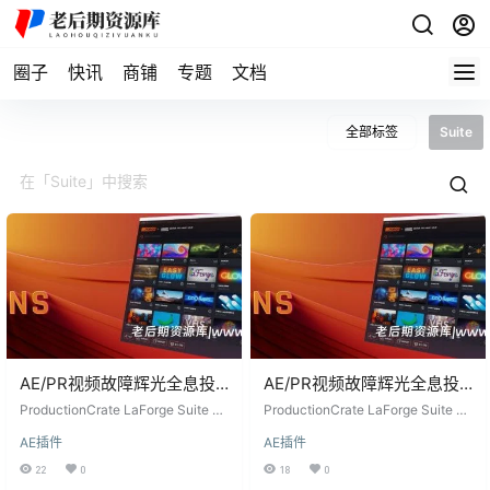
圈子
快讯
商铺
专题
文档
全部标签
Suite
AE/PR视频故障辉光全息投
AE/PR视频故障辉光全息投
影特效插件包
影特效插件包
ProductionCrate LaForge Suite V
ProductionCrate LaForge Suite v1.
ProductionCrate LaForge
1.3.7 是一款专为Adobe After Effect
ProductionCrate LaForge
3.04 是一款专为 Adobe After Effec
AE插件
AE插件
s和Premiere Pro设计的插件集合，
ts 和 Premiere Pro 设计的视频特效
Suite V1.3.7 Win
Suite v1.3.04 Win
旨在帮助用户通过简单的操作实现
插件包，包含一系列强大的插件，
22
0
18
0
令人惊叹的视觉特效。该插件集合
能够帮助用户快速创建令人惊叹的