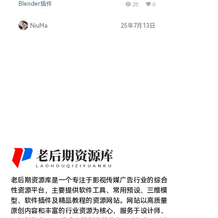
Blender插件
25
0
和标记功能。该插件基于 Geometry Nodes 技术，
易于使用，并具有丰富的定制功能，让用户可以根据
自己的需求进行个性化设置。 主要特点 动态标注：T
NiuMa
25年7月13日
extify 可以快速生成动态的尺寸标注和标记，为用户
提供便捷的标注工具。 标题动画：插件提供了多种标
题动画效果，让用户可以为视频添…
老后期资源库是一个专注于影视传媒广告行业的综合
性资源平台，主要提供软件工具、常用预设、三维模
型、软件插件及精品教程的资源网站。网站以高质量
原创内容和丰富的行业资源为核心，服务于设计师、