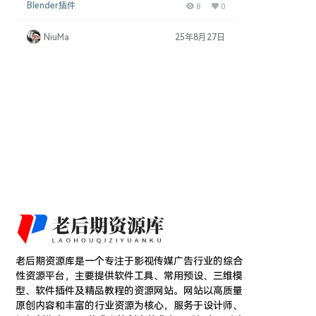
Blender插件
8
0
焙和导出纹理，自动生成带有纹理和材质设置的对象
版本，并内置对象导出功能。Auto Bake 的目标是提
供一个完全自动化的无缝工作流，同时确保在每个步
NiuMa
25年8月27日
骤中保持简单性和完全控制。 功能特点 自动化烘
焙：快速完成贴图烘焙任务，节省手动操作的时间。
一键导出：内置对象导出功能，简化导出流程。 自动
材…
老后期资源库是一个专注于影视传媒广告行业的综合
性资源平台，主要提供软件工具、常用预设、三维模
型、软件插件及精品教程的资源网站。网站以高质量
原创内容和丰富的行业资源为核心，服务于设计师、