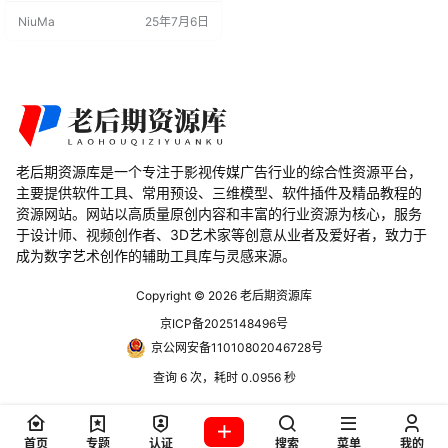
g），以及时尚渲染的用户而设计的
NiuMa
25年7月6日
解决方案。这个插件在处理动画、
技术、建筑可视化、工程以及富有
表现力的艺术等领域中大显身手，
为用户提供了…
老后期资源库是一个专注于影视传媒广告行业的综合性资源平台，
主要提供软件工具、常用预设、三维模型、软件插件及精品教程的
资源网站。网站以高质量原创内容和丰富的行业资源为核心，服务
于设计师、视频创作者、3D艺术家等创意从业者及爱好者，致力于
成为数字艺术创作的辅助工具库与灵感来源。
Copyright © 2026
老后期资源库
京ICP备2025148496号
京公网安备11010802046728号
查询 6 次，耗时 0.0956 秒
首页
专题
认证
搜索
菜单
我的