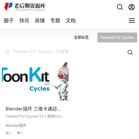
圈子
快讯
商铺
专题
文档
全部标签
Toonkit For Cycles
Blender插件 三维卡通动漫
渲染工具 Toonkit For
Toonkit For Cycles V1.7 是由Corg
Cycles V1.7
umelo Softworks开发的Blender插
Blender插件
件，专为使用Cycles进行NPR（No
n-Photorealistic Rendering），PS
5
0
R（Physically Based Renderin