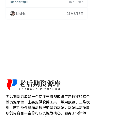
Blender插件
0
0
件为用户提供了一个直观的界面，以便于管理和调整
纹理图层，从而提高纹理绘制和渲染的效率。 Blend
er插件特点： 纹理图层管理：为Eevee和Cycles渲染
NiuMa
25年8月7日
器提供纹理图层的管理功能。 直观界面：用户界面友
好，方便用户进行纹理图层的添加、编辑和管理。 提
高效率：通过集中管理纹…
老后期资源库是一个专注于影视传媒广告行业的综合
性资源平台，主要提供软件工具、常用预设、三维模
型、软件插件及精品教程的资源网站。网站以高质量
原创内容和丰富的行业资源为核心，服务于设计师、